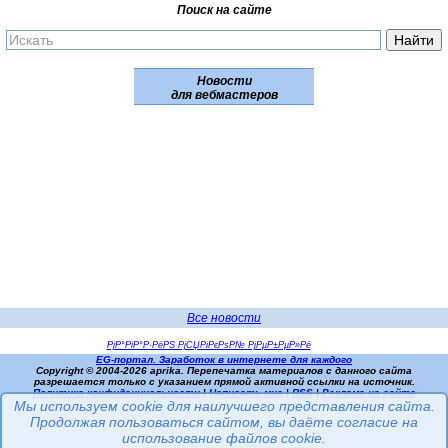
Поиск на сайте
Новости
для вебмастеров
Все новости
РјР°РіР°Р·РёРЅ РјСЏРіРєРѕР№ РјРµР±РµР»Рё
EG-портал. Заработок в интернете для каждого
Copyright © 2004-2026
aprika
. Перепечатка материалов с данного сайта
разрешается только с указанием прямой активной ссылки на источник.
Политика конфиденциальности
|
Написать мне
|
RSS
|
Реклама на сайте
Мы используем cookie для наилучшего представления сайта.
Продолжая пользоваться сайтом, вы даёте согласие на
использование файлов cookie.