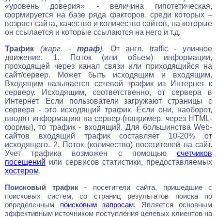
«уровень доверия» - величина гипотетическая,
формируется на базе ряда факторов, среди которых –
возраст сайта, качество и количество сайтов, на которые
он ссылается и которые ссылаются на него и т.д.
Трафик
(жарг. -
траф
).
От англ. traffic - уличное
движение. 1. Поток (или объем) информации,
проходящей через канал связи или приходящийся на
сайт/сервер. Может быть исходящим и входящим.
Входящим называется сетевой трафик из Интернет к
серверу. Исходящим, соответственно, от сервера в
Интернет. Если пользователи загружают страницы с
сервера - это исходящий трафик. Если они, наоборот,
вводят информацию на сервер (например, через HTML-
формы), то трафик - входящий. Для большинства Web-
сайтов входящий трафик составляет 10-20% от
исходящего. 2. Поток (количество) посетителей на сайт.
Учет трафика возможен с помощью
счетчиков
посещений
или сервисов статистики, предоставляемых
хостером
.
Поисковый трафик
- посетители сайта, пришедшие с
поисковых систем, со страниц результатов поиска по
определенным
поисковым запросам
. Является основным
эффективным источником поступления целевых клиентов на