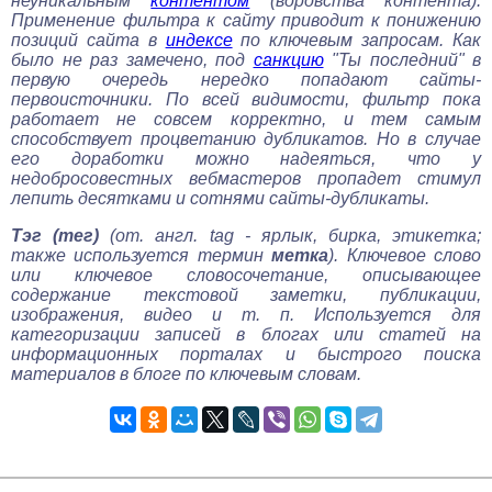
неуникальным
контентом
(воровства контента).
Применение фильтра к сайту приводит к понижению
позиций сайта в
индексе
по ключевым запросам. Как
было не раз замечено, под
санкцию
"Ты последний" в
первую очередь нередко попадают сайты-
первоисточники. По всей видимости, фильтр пока
работает не совсем корректно, и тем самым
способствует процветанию дубликатов. Но в случае
его доработки можно надеяться, что у
недобросовестных вебмастеров пропадет стимул
лепить десятками и сотнями сайты-дубликаты.
Тэг (тег)
(от. англ. tag
- ярлык, бирка, этикетка;
также используется термин
метка
). Ключевое слово
или ключевое словосочетание, описывающее
содержание текстовой заметки, публикации,
изображения, видео и т. п. Используется для
категоризации записей в блогах или статей на
информационных порталах и быстрого поиска
материалов в блоге по ключевым словам.