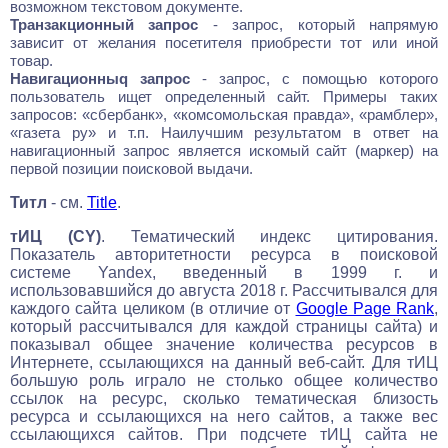
возможном текстовом документе.
Транзакционный запрос
- запрос, который напрямую
зависит от желания посетителя приобрести тот или иной
товар.
Навигационныq запрос
- запрос, с помощью которого
пользователь ищет определенный сайт. Примеры таких
запросов: «сбербанк», «комсомольская правда», «рамблер»,
«газета ру» и т.п. Наилучшим результатом в ответ на
навигационный запрос является искомый сайт (маркер) на
первой позиции поисковой выдачи.
Титл
- см.
Title
.
тИЦ (CY)
. Тематический индекс цитирования.
Показатель авторитетности ресурса в поисковой
системе Yandex, введенный в 1999 г. и
использовавшийся до августа 2018 г. Рассчитывался для
каждого сайта целиком (в отличие от
Google Page Rank
,
который рассчитывался для каждой страницы сайта) и
показывал общее значение количества ресурсов в
Интернете, ссылающихся на данный веб-сайт. Для тИЦ
большую роль играло не столько общее количество
ссылок на ресурс, сколько тематическая близость
ресурса и ссылающихся на него сайтов, а также вес
ссылающихся сайтов. При подсчете тИЦ сайта не