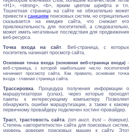
перебором ключевых слов, большим количеством тегов
<H1>, <strong>, <b>, ярким цветом шрифта и т.п.
Тошнотная страница на сайте не обязательно может
привести к
санкциям
поисковых систем, но отрицательно
сказывается на имидже сайта, что снижает его
привлекательность для посетителей, а следовательно,
может иметь негативные последствия для продвижения
веб-ресурса.
Точка входа на сайт
. Веб-страница, с которых
посетитель начинает просмотр сайта.
Основная точка входа (основная веб-страница входа)
-
веб-страница, с которой наибольшее число посетителей
начинают просмотр сайта. Как правило, основная точка
входа - главная страница сайта.
Трассировка
. Процедура получения информации о
маршрутизаторах (узлах), через которые проходят
пакеты к интересующему компьютеру. Позволяет
обнаружить ошибки маршрутизации, а также к какому
первичному провайдеру подключен хостинг-провайдер.
Траст, трастовость сайта
.
(от англ. trust – доверие)
.
Степень «авторитетности» сайта для поисковых систем,
уровень доверия поисковых машин к сайту. Этот