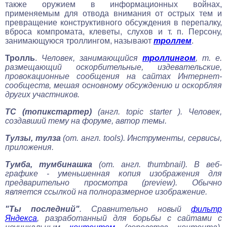
также оружием в информационных войнах,
применяемым для отвода внимания от острых тем и
превращение конструктивного обсуждения в перепалку,
вброса компромата, клеветы, слухов и т. п. Персону,
занимающуюся троллингом, называют
троллем
.
Тролль
.
Человек, занимающийся
троллингом
, т. е.
размещающий оскорбительные, издевательские,
провокационные сообщения на сайтах Интернет-
сообществ, мешая основному обсуждению и оскорбляя
других участников.
ТС (топикстартер)
(англ. topic starter )
. Человек,
создавший тему на форуме, автор темы.
Тулзы, тулза
(от. англ. tools)
. Инструменты, сервисы,
приложения.
Тумба, тумбинашка
(от. англ. thumbnail)
. В веб-
графике - уменьшенная копия изображения для
предварительно просмотра (preview). Обычно
является ссылкой на полноразмерное изображение.
"Ты последний"
. Сравнительно новый
фильтр
Яндекса
, разработанный для борьбы с сайтами с