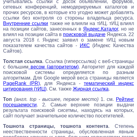
учитывались ссылки с досок объявлений, форумов,
сетевых конференций, немодерируемых каталогов и
прочих ресурсов, в которые кто угодно может добавлять
ссылки без контроля со стороны владельца ресурса.
Внутренние ссылки
также не влияли на тИЦ. тИЦ влиял
на позиции сайтов, занесенных в
Яндекс.Каталог
, но не
влиял на позиции сайта в
поисковой выдаче
Яндекса. 22
августа 2018 г. Яндекс заявил о замене тИЦ новым
показателем качества сайтов -
ИКС
(Индекс Качества
Сайтов).
Толстая ссылка
. Ссылка (гиперссылка) с веб-страницы
с большим
весом (авторитетом)
. Авторитет для каждой
поисковой системы определяется по разным
алгоритмам. Для Google мерой веса страницы является
PageRank (PR)
, для Яндекса -
тематический индекс
цитирования (тИЦ)
. См. также
Жирная ссылка
.
Топ
(англ. top - высшее, первое место)
1. см.
Рейтинг
посещаемости
. 2. Самые верхние позиции выдачи
результата поисковой сисетмы, находясь на которых,
сайт получает значительное количество посетителей.
Тошнота страницы, тошнота контента
. Степень
неествественности страницы, обусловленная явным