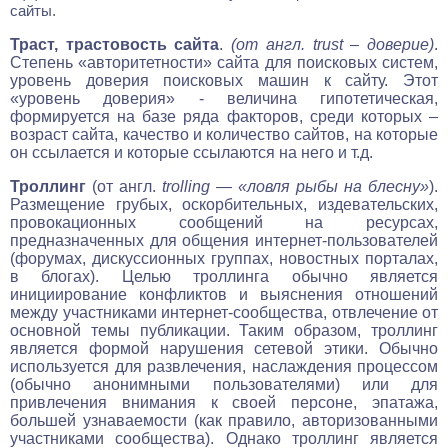
сайты.
Траст, трастовость сайта
.
(от англ. trust – доверие)
.
Степень «авторитетности» сайта для поисковых систем,
уровень доверия поисковых машин к сайту. Этот
«уровень доверия» - величина гипотетическая,
формируется на базе ряда факторов, среди которых –
возраст сайта, качество и количество сайтов, на которые
он ссылается и которые ссылаются на него и т.д.
Троллинг
(от англ.
trolling — «ловля рыбы на блесну»
).
Размещение грубых, оскорбительных, издевательских,
провокационных сообщений на ресурсах,
предназначенных для общения интернет-пользователей
(форумах, дискуссионных группах, новостных порталах,
в блогах). Целью троллинга обычно является
инициирование конфликтов и выяснения отношений
между участниками интернет-сообщества, отвлечение от
основной темы публикации. Таким образом, троллинг
является формой нарушения сетевой этики. Обычно
используется для развлечения, наслаждения процессом
(обычно анонимными пользователями) или для
привлечения внимания к своей персоне, эпатажа,
большей узнаваемости (как правило, авторизованными
участниками сообщества). Однако троллинг является