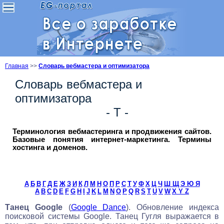
Главная
>>
Словарь вебмастера и оптимизатора
Словарь вебмастера и
оптимизатора
- Т -
Терминология вебмастеринга и продвижения сайтов.
Базовые понятия интернет-маркетинга. Термины
хостинга и доменов.
А
Б
В
Г
Д
Е
Ж
З
И
К
Л
М
Н
О
П
Р
С
Т
У
Ф
Х
Ц
Ч
Ш Щ
Э Ю Я
A
B
C
D
E
F
G
H
I
J
K
L
M
N
O
P
Q
R
S
T
U
V
W
X Y Z
Танец Google
(
Google Dance
). Обновление индекса
поисковой системы Google. Танец Гугля выражается в