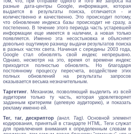
том, что, при отправке одного и того же запроса на
разные дата-центры Google, информация, которая
выдается в результаты поиска, отличается - и
количественно и качественно. Это происходит потому,
что обновление индекса базы происходит не сразу, а
постепенно. В течение этого периода часть устаревшей
информации еще имеется в наличии, а новая только
появляется. Именно эта несостыковка и объясняет
довольно ощутимую разницу выдачи результатов поиска
в разных частях света. Начиная с середины 2003 года,
Google стал обновлять свой индекс непрерывно.
Однако, несмотря на это, время от времени индекс
приходится полностью обновлять. Но благодаря
постоянному процессу пересчета, воздействие этих
полных обновлений на результаты запросов
оказывается весьма незначительным.
Таргетинг
. Механизм, позволяющий выделить из всей
аудитории только ту часть, которая удовлетворяет
заданным критериям (целевую аудиторию), и показать
рекламу именно ей.
Тег, таг, дескриптор
(англ. Tag)
. Основной элемент
кодирования, принятый в стандарте HTML. Теги служат
для привлечения внимания к определенным словам в