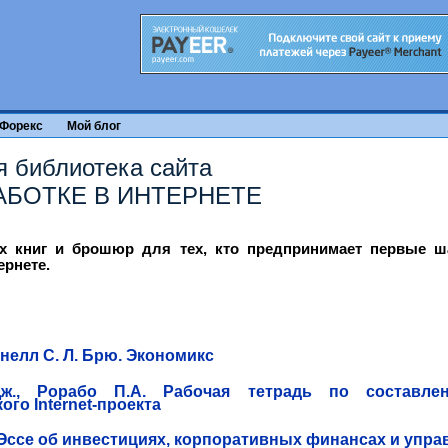
Форекс
Мой блог
я библиотека сайта
АБОТКЕ В ИНТЕРНЕТЕ
х книг и брошюр для тех, кто предпринимает первые ш
ернете.
ннелл С. Л. Брю. Экономикс
ж., Рорабо П.А. Рабочая тетрадь по составле
ого Internet-проекта
 Эссе об инвестициях, корпоративных финансах и упр