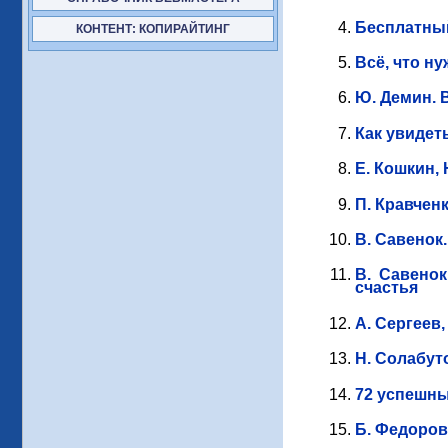
Бесплатный
КОНТЕНТ: КОПИРАЙТИНГ
Всё, что н
Ю. Демин. 
Как увидет
Е. Кошкин,
П. Кравчен
В. Савенок
В. Савено
счастья
А. Сергеев
Н. Солабут
72 успешны
Б. Федоров