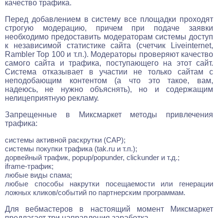
качество трафика.
Перед добавлением в систему все площадки проходят
строгую модерацию, причем при подаче заявки
необходимо предоставить модераторам системы доступ
к независимой статистике сайта (счетчик Liveinternet,
Rambler Top 100 и т.п.). Модераторы проверяют качество
самого сайта и трафика, поступающего на этот сайт.
Система отказывает в участии не только сайтам с
неподобающим контентом (а что это такое, вам,
надеюсь, не нужно объяснять), но и содержащим
нелицеприятную рекламу.
Запрещенные в Миксмаркет методы привлечения
трафика:
системы активной раскрутки (САР);
системы покупки трафика (tak.ru и т.п.);
дорвейный трафик, popup/popunder, clickunder и т.д.;
iframe-трафик;
любые виды спама;
любые способы накрутки посещаемости или генерации
ложных кликов/событий по партнерским программам.
Для вебмастеров в настоящий момент Миксмаркет
предлагает три направления заработка.