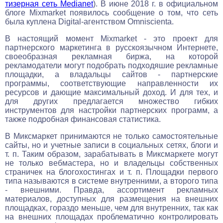
тизерная сеть Medianet
). В июне 2018 г. в официальном
блоге Mixmarket появилось сообщение о том, что сеть
была куплена Digital-агентством Omniscienta.
В настоящий момент Mixmarket - это проект для
партнерского маркетинга в русскоязычном Интернете,
своеобразная рекламная биржа, на которой
рекламодатели могут подобрать подходяшие рекламные
площадки, а владальцы сайтов - партнерские
программы, соответствующие направленности их
ресурсов и дающие максимальный доход. И для тех, и
для других предлагается множество гибких
инструментов для настройки партнерских программ, а
также подробная финансовая статистика.
В Миксмаркет принимаются не только самостоятельные
сайты, но и учетные записи в социальных сетях, блоги и
т. п. Таким образом, зарабатывать в Миксмаркете могут
не только вебмастера, но и владельцы собственных
страничек на блогохостингах и т. п. Площадки первого
типа называются в системе внутренними, а второго типа
- внешними. Правда, ассортимент рекламных
материалов, доступных для размещения на внешних
площадках, гораздо меньше, чем для внутренних, так как
на внешних площадах проблематично контролировать