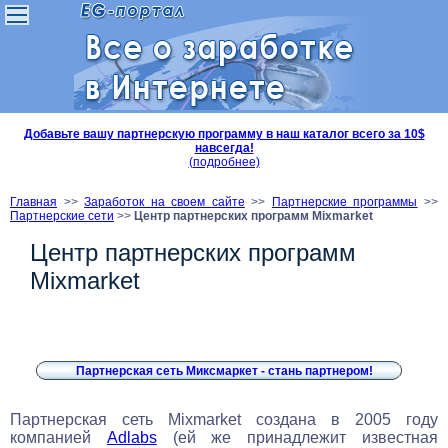
Добавьте вашу партнерскую программу в наш каталог всего за 10$
навсегда!
(подробнее)
Главная
>>
Заработок на своем сайте
>>
Партнерские программы
>>
Партнерские сети
>>
Центр партнерских программ Mixmarket
Центр партнерских программ
Mixmarket
Партнерская сеть Миксмаркет - стань партнером!
Партнерская сеть Mixmarket создана в 2005 году
компанией
Adlabs
(ей же принадлежит известная