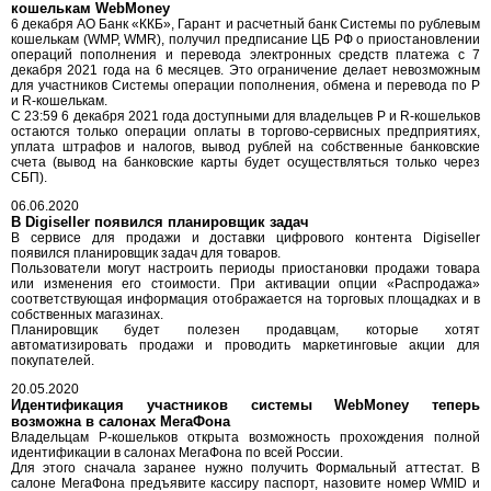
кошелькам WebMoney
6 декабря АО Банк «ККБ», Гарант и расчетный банк Системы по рублевым
кошелькам (WMP, WMR), получил предписание ЦБ РФ о приостановлении
операций пополнения и перевода электронных средств платежа с 7
декабря 2021 года на 6 месяцев. Это ограничение делает невозможным
для участников Системы операции пополнения, обмена и перевода по P
и R-кошелькам.
С 23:59 6 декабря 2021 года доступными для владельцев P и R-кошельков
остаются только операции оплаты в торгово-сервисных предприятиях,
уплата штрафов и налогов, вывод рублей на собственные банковские
счета (вывод на банковские карты будет осуществляться только через
СБП).
06.06.2020
В Digiseller появился планировщик задач
В сервисе для продажи и доставки цифрового контента Digiseller
появился планировщик задач для товаров.
Пользователи могут настроить периоды приостановки продажи товара
или изменения его стоимости. При активации опции «Распродажа»
соответствующая информация отображается на торговых площадках и в
собственных магазинах.
Планировщик будет полезен продавцам, которые хотят
автоматизировать продажи и проводить маркетинговые акции для
покупателей.
20.05.2020
Идентификация участников системы WebMoney теперь
возможна в салонах МегаФона
Владельцам P-кошельков открыта возможность прохождения полной
идентификации в салонах МегаФона по всей России.
Для этого сначала заранее нужно получить Формальный аттестат. В
салоне МегаФона предъявите кассиру паспорт, назовите номер WMID и