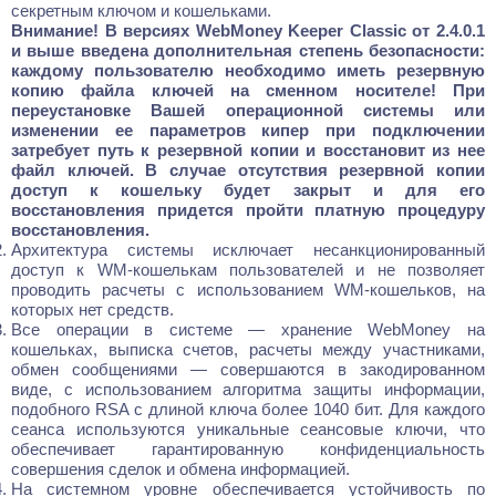
секретным ключом и кошельками.
Внимание! В версиях WebMoney Keeper Classic от 2.4.0.1
и выше введена дополнительная степень безопасности:
каждому пользователю необходимо иметь резервную
копию файла ключей на сменном носителе! При
переустановке Вашей операционной системы или
изменении ее параметров кипер при подключении
затребует путь к резервной копии и восстановит из нее
файл ключей. В случае отсутствия резервной копии
доступ к кошельку будет закрыт и для его
восстановления придется пройти платную процедуру
восстановления.
Архитектура системы исключает несанкционированный
доступ к WM-кошелькам пользователей и не позволяет
проводить расчеты с использованием WM-кошельков, на
которых нет средств.
Все операции в системе — хранение WebMoney на
кошельках, выписка счетов, расчеты между участниками,
обмен сообщениями — совершаются в закодированном
виде, с использованием алгоритма защиты информации,
подобного RSA с длиной ключа более 1040 бит. Для каждого
сеанса используются уникальные сеансовые ключи, что
обеспечивает гарантированную конфиденциальность
совершения сделок и обмена информацией.
На системном уровне обеспечивается устойчивость по