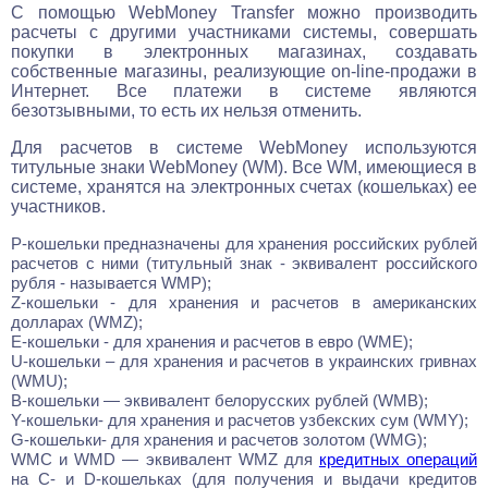
С помощью WebMoney Transfer можно производить
расчеты с другими участниками системы, совершать
покупки в электронных магазинах, создавать
собственные магазины, реализующие on-line-продажи в
Интернет. Все платежи в системе являются
безотзывными, то есть их нельзя отменить.
Для расчетов в системе WebMoney используются
титульные знаки WebMoney (WM). Все WM, имеющиеся в
системе, хранятся на электронных счетах (кошельках) ее
участников.
Р-кошельки предназначены для хранения российских рублей
расчетов с ними (титульный знак - эквивалент российского
рубля - называется WMP);
Z-кошельки - для хранения и расчетов в американских
долларах (WMZ);
E-кошельки - для хранения и расчетов в евро (WME);
U-кошельки – для хранения и расчетов в украинских гривнах
(WMU);
B-кошельки — эквивалент белорусских рублей (WMB);
Y-кошельки- для хранения и расчетов узбекских сум (WMY);
G-кошельки- для хранения и расчетов золотом (WMG);
WMC и WMD — эквивалент WMZ для
кредитных операций
на С- и D-кошельках (для получения и выдачи кредитов