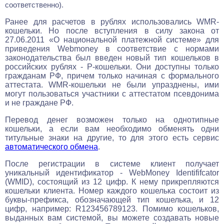
соответственно).
Ранее для расчетов в рублях использовались WMR-
кошельки. Но после вступления в силу закона от
27.06.2011 «О национальной платежной системе» для
приведения Webmoney в соответствие с нормами
законодательства был введен новый тип кошельков в
российских рублях - Р-кошельки. Они доступны только
гражданам РФ, причем только начиная с формального
аттестата. WMR-кошельки не были упразднены, ими
могут пользоваться участники с аттестатом псевдонима
и не граждане РФ.
Перевод денег возможен только на однотипные
кошельки, а если вам необходимо обменять одни
титульные знаки на другие, то для этого есть сервис
автоматического обмена
.
После регистрации в системе клиент получает
уникальный идентификатор - WebMoney Identififcator
(WMID), состоящий из 12 цифр. К нему прикрепляются
кошельки клиента. Номер каждого кошелька состоит из
буквы-префикса, обозначающей тип кошелька, и 12
цифр, например: R123456789123. Помимо кошельков,
выданных вам системой, вы можете создавать новые