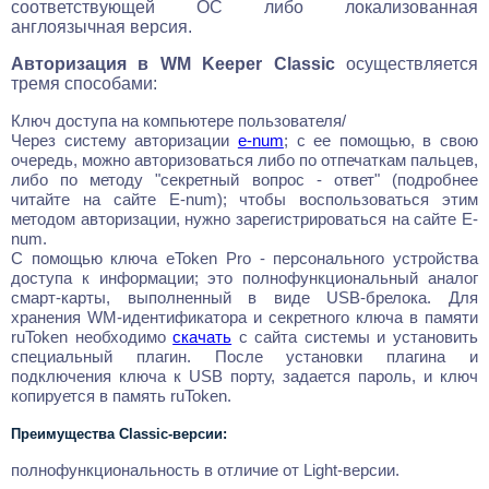
соответствующей ОС либо локализованная
англоязычная версия.
Авторизация в WM Keeper Classic
осуществляется
тремя способами:
Ключ доступа на компьютере пользователя/
Через систему авторизации
e-num
; с ее помощью, в свою
очередь, можно авторизоваться либо по отпечаткам пальцев,
либо по методу "секретный вопрос - ответ" (подробнее
читайте на сайте E-num); чтобы воспользоваться этим
методом авторизации, нужно зарегистрироваться на сайте E-
num.
С помощью ключа eToken Pro - персонального устройства
доступа к информации; это полнофункциональный аналог
смарт-карты, выполненный в виде USB-брелока. Для
хранения WM-идентификатора и секретного ключа в памяти
ruToken необходимо
скачать
с сайта системы и установить
специальный плагин. После установки плагина и
подключения ключа к USB порту, задается пароль, и ключ
копируется в память ruToken.
Преимущества Classic-версии:
полнофункциональность в отличие от Light-версии.