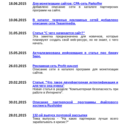
18.06.2015
Для монетизации сайтов: CPA-сеть Parkoffer
Добавлено описание сети в каталоге партнерских
программ на сайте.
10.06.2015
В каталог тизерных рекламных сетей добавлено
описание сети Teasermedia.
31.05.2015
Статья "С чего начинается сайт?"
Эта заметка предназначена для новичков, которые
планируют создать свой web-ресурс, но не знают, с чего
начать.
15.05.2015
Актуализирована информация в статье про биржу
Sape.
26.03.2015
Рекламная сеть Profit-pay.net
Описание сети в каталоге программ для монетизации
сайтов.
20.02.2015
Статья: "Что такое двухфакторная аутентификация и
для чего она нужна"
Новая статья в разделе "Компьютерная безопасность при
работе в Интернете".
30.01.2015
Описание партнерской программы файлового
хостинга Rusfolder
28.01.2015
132-ой выпуск почтовой рассылки
Тема выпуска - "На каких партнерках лучше всего
зарабатывать в кризис?"