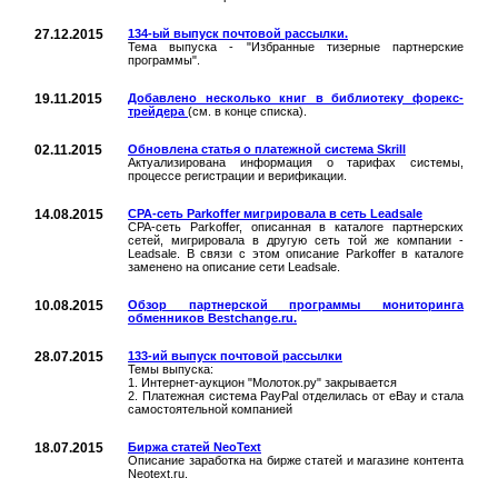
27.12.2015
134-ый выпуск почтовой рассылки.
Тема выпуска - "Избранные тизерные партнерские
программы".
19.11.2015
Добавлено несколько книг в библиотеку форекс-
трейдера
(см. в конце списка).
02.11.2015
Обновлена статья о платежной система Skrill
Актуализирована информация о тарифах системы,
процессе регистрации и верификации.
14.08.2015
CPA-сеть Parkoffer мигрировала в сеть Leadsale
CPA-сеть Parkoffer, описанная в каталоге партнерских
сетей, мигрировала в другую сеть той же компании -
Leadsale. В связи с этом описание Parkoffer в каталоге
заменено на описание сети Leadsale.
10.08.2015
Обзор партнерской программы мониторинга
обменников Bestchange.ru.
28.07.2015
133-ий выпуск почтовой рассылки
Темы выпуска:
1. Интернет-аукцион "Молоток.ру" закрывается
2. Платежная система PayPal отделилась от eBay и стала
самостоятельной компанией
18.07.2015
Биржа статей NeoText
Описание заработка на бирже статей и магазине контента
Neotext.ru.