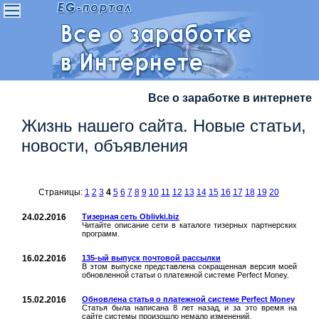
Все о заработке в интернете
Жизнь нашего сайта. Новые статьи,
новости, объявления
Страницы:
1
2
3
4
5
6
7
8
9
10
11
12
13
14
15
16
17
18
19
20
24.02.2016
Тизерная сеть Oblivki.biz
Читайте описание сети в каталоге тизерных партнерских
программ.
16.02.2016
135-ый выпуск почтовой рассылки
В этом выпуске представлена сокращенная версия моей
обновленной статьи о платежной системе Perfect Money.
15.02.2016
Обновлена статья о платежной системе Perfect Money
Статья была написана 8 лет назад, и за это время на
сайте системы произошло немало изменений.