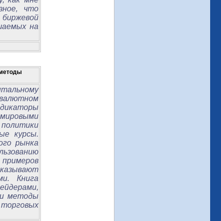
зное, что
 биржевой
шаемых на
 методы
нтальному
 валютном
дикаторы
ировыми
 политики
ые курсы.
ого рынка
льзованию
 примеров
оказывают
и. Книга
йдерами,
ои методы
торговых