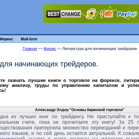
Форекс
Мой блог
Главная
>>
Форекс
>>
Литература для начинающих трейдеров
 для начинающих трейдеров.
е скачать лучшие книги о торговле на форексе, литера
ому анализу, труды по управлению капиталом и успе
сь!
Александр Элдер "Основы биржевой торговли"
дна из лучших книг по трейдингу. Не приступайте к то
еальном счете, пока не прочитаете эту книгу! За 25 л
уществования претерпела множество переизданий и пере
ного языков, и по сей день остается актуальной. К сожал
ехнический анализ в книге основан на изучении рынк