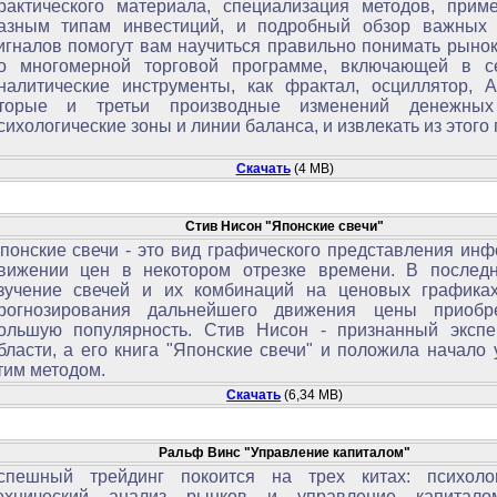
рактического материала, специализация методов, прим
азным типам инвестиций, и подробный обзор важных
игналов помогут вам научиться правильно понимать рынок
о многомерной торговой программе, включающей в с
налитические инструменты, как фрактал, осциллятор, А
торые и третьи производные изменений денежных 
сихологические зоны и линии баланса, и извлекать из этого
Скачать
(4 MB)
Стив Нисон "Японские свечи"
понские свечи - это вид графического представления ин
вижении цен в некотором отрезке времени. В послед
зучение свечей и их комбинаций на ценовых графика
рогнозирования дальнейшего движения цены приобр
ольшую популярность. Стив Нисон - признанный экспе
бласти, а его книга "Японские свечи" и положила начало
тим методом.
Скачать
(6,34 MB)
Ральф Винс "Управление капиталом"
спешный трейдинг покоится на трех китах: психоло
ехнический анализ рынков и управление капитало