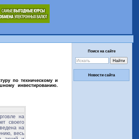
Поиск на сайте
Новости сайта
туру по техническому и
шному инвестированию.
рговле на
ет своего
ведена на
ению, весь
а акций и