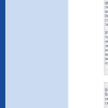
ф
т
к
б
с
т
В
т
н
э
к
в
м
о
В
В
н
с