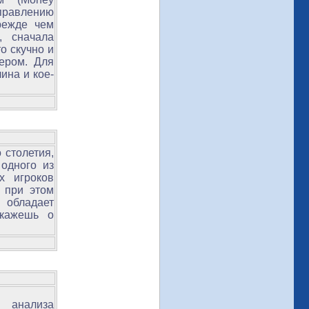
правлению
режде чем
, сначала
о скучно и
ером. Для
ина и кое-
 столетия,
одного из
х игроков
 при этом
 обладает
скажешь о
 анализа