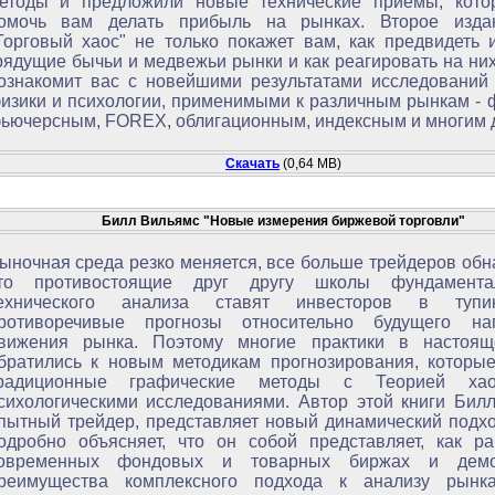
етоды и предложили новые технические приемы, кото
омочь вам делать прибыль на рынках. Второе изда
Торговый хаос" не только покажет вам, как предвидеть 
рядущие бычьи и медвежьи рынки и как реагировать на них
ознакомит вас с новейшими результатами исследований 
изики и психологии, применимыми к различным рынкам -
ьючерсным, FOREX, облигационным, индексным и многим 
Скачать
(0,64 MB)
Билл Вильямс "Новые измерения биржевой торговли"
ыночная среда резко меняется, все больше трейдеров обн
то противостоящие друг другу школы фундамента
ехнического анализа ставят инвесторов в тупи
ротиворечивые прогнозы относительно будущего на
вижения рынка. Поэтому многие практики в настоя
братились к новым методикам прогнозирования, которые
радиционные графические методы с Теорией х
сихологическими исследованиями. Автор этой книги Бил
пытный трейдер, представляет новый динамический подхо
одробно объясняет, что он собой представляет, как ра
овременных фондовых и товарных биржах и демон
реимущества комплексного подхода к анализу рынк