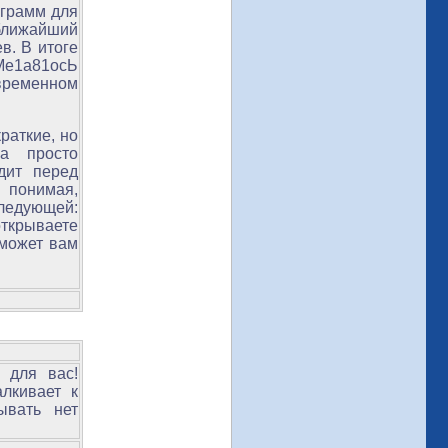
ограмм для
 ближайший
в. В итоге
Ме1а81осЬ
временном
раткие, но
га просто
дит перед
 понимая,
следующей:
открываете
оможет вам
 для вас!
лкивает к
ывать нет