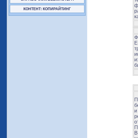
ф
КОНТЕНТ: КОПИРАЙТИНГ
р
к
Ф
Е
т
и
и
б
П
б
и
р
о
П
В