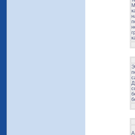
M
к
н
п
н
г
к
Э
п
с
Д
с
б
б
А