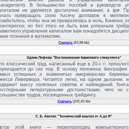
anagement). В большинстве пособий и руководств у
апиталом не уделяется достаточно внимания, а зря. П
ачать превращать свою тысячу долларов в миллион
озаботьтесь, чтобы она не превратилась в ноль. Конечно, эт
еинтересно, но без этого не быть вам успешным трейд
рамотного управления капиталом вам понадобятся дисципл
акие познания в математике.
Скачать
(63,88 kb)
Эдвин Лефевр "Воспоминания биржевого спекулянта"
то классический труд, написанный еще в 20-х гг. прошлого
ереиздается до сих пор. В основу положена биография 
амых успешных и знаменитых американских биржевы
жесси Ливермора. Читается легко, на одном дыхании, и
одержит массу полезных советов и наблюдений. Книга
есспорными литературными достоинствами, чего не 
ольшинстве трудов, посвященных трейдингу.
Скачать
(205,92 kb)
С. Б. Акелис "Технический анализ от А до Я"
втор этой книги — первопроходец компьютерного