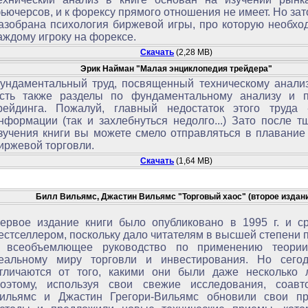
ьючерсов, и к форексу прямого отношения не имеет. Но зат
азобрана психология биржевой игры, про которую необхо
аждому игроку на форексе.
Скачать
(2,28 MB)
Эрик Найман "Малая энциклопедия трейдера"
ундаментальный труд, посвященный техническому анализ
сть также разделы по фундаментальному анализу и п
рейдинга. Пожалуй, главный недостаток этого труда 
нформации (так и захлебнуться недолго...) Зато после т
зучения книги вы можете смело отправляться в плавание
иржевой торговли.
Скачать
(1,64 MB)
Билл Вильямс, Джастин Вильямс "Торговый хаос" (второе издан
ервое издание книги было опубликовано в 1995 г. и ср
естселлером, поскольку дало читателям в высшей степени 
 всеобъемлющее руководство по применению теори
еальному миру торговли и инвестирования. Но сего
тличаются от того, какими они были даже несколько л
оэтому, используя свои свежие исследования, соав
ильямс и Джастин Грегори-Вильямс обновили свои п