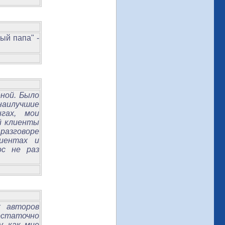
ый папа" -
ной. Было
аилучшие
гах, мои
ей клиенты
разговоре
иентах и
ос не раз
х авторов
остаточно
, как мне