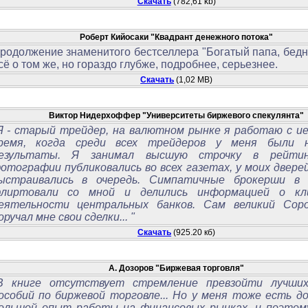
Скачать
(782,61 kb)
Роберт Кийосаки "Квадрант денежного потока"
родолжение знаменитого бестселлера "Богатый папа, бедн
сё о том же, но гораздо глубже, подробнее, серьезнее.
Скачать
(1,02 MB)
Виктор Нидерхоффер "Университеты биржевого спекулянта"
Я - старый трейдер, на валютном рынке я работаю с ие
ремя, когда среди всех трейдеров у меня были н
езультаты. Я занимал высшую строчку в рейтин
отографии публиковались во всех газетах, у моих двер
ыстраивались в очередь. Симпатичные брокерши в 
лиртовали со мной и делились информацией о кл
еятельности центральных банков. Сам великий Сор
оручал мне свои сделки... "
Скачать
(925.20 кб)
А. Дозоров "Биржевая торговля"
В книге отсутствует стремление превзойти лучши
особий по биржевой торговле... Но у меня тоже есть д
ольшой опыт работы на финансовых рынках, и поэтому