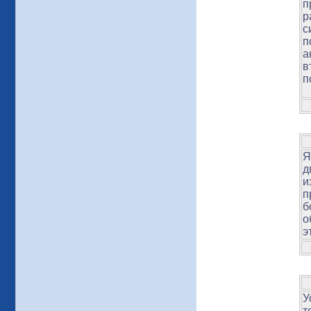
п
р
с
п
а
в
п
Я
д
и
п
б
о
э
У
т