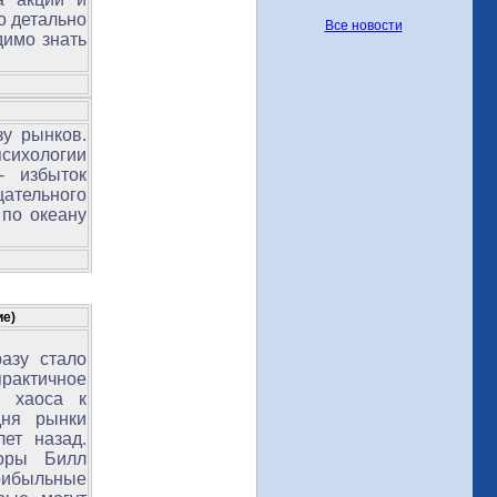
о детально
Все новости
димо знать
у рынков.
сихологии
- избыток
щательного
 по океану
ие)
азу стало
практичное
и хаоса к
дня рынки
ет назад.
торы Билл
рибыльные