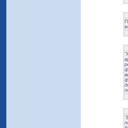
П
в
"
в
р
ф
в
ф
д
п
"
п
б