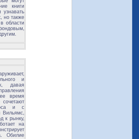
рые могут
ние книги
и узнавать
, но также
в области
 фондовым,
другим.
аруживает,
льного и
к, давая
правления
щее время
 сочетают
аоса и с
л Вильямс,
д к рынку,
ботает на
стрирует
а. Обилие