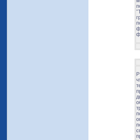
м
п
"
г
п
ф
ф
Р
ч
т
п
д
о
т
п
о
п
с
п