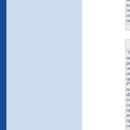
к
п
т
п
"
а
р
э
и
ц
Р
н
ф
с
с
п
ж
п
о