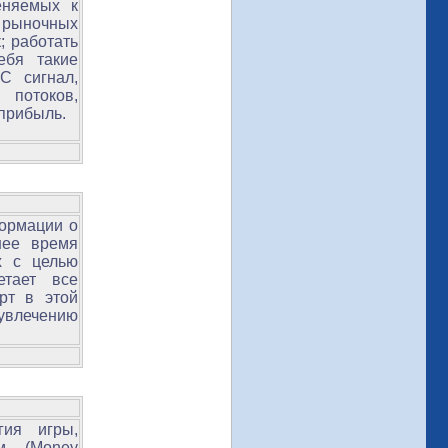
еняемых к
 рыночных
; работать
ебя такие
С сигнал,
потоков,
 прибыль.
формации о
нее время
х с целью
етает все
рт в этой
 увлечению
гия игры,
м (Money