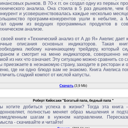
инансовых рынков. В 70-х гг. он создал одну из первых пр
ехнического анализа. Она стоила в 5 раз дешевле, чем
онкурент и усовершенствовалась каждые несколько месяце
ольшинство программ-конкурентов ушли в небытие, а 
тал одним из ведущих программных продуктов в со
ехническом анализе.
 своей книге «Технический анализ от А до Я» Акелис дает к
очные описания основных индикаторов. Такая кни
еобходима любому начинающему трейдеру, который си
краном и смотрит на меню индикаторов, совершенно не
акой из них что означает. Эту ситуацию можно сравнить со 
ы приезжаете в незнакомую страну, заходите в ресторан и 
еню, где ни одно блюдо вам не знакомо. Книга Акелиса п
тличить сладкий компот от кислой капусты.
Скачать
(3,9 Mb)
Роберт Кийосаки "Богатый папа, бедный папа "
ы хотите добиться успеха в жизни? Тогда эта книга -
дохновляет, полностью меняет образ мышления и подта
емедленным шагам в нужном направлении. Пересказ
мысла - скачивайте и читайте!