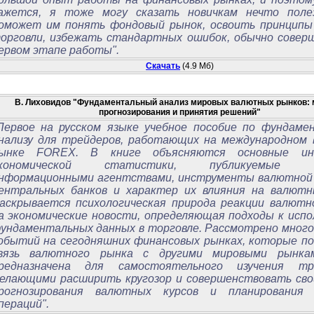
ажется, я тоже могу сказать новичкам нечто поле
оможет им понять фондовый рынок, освоить принципы
орговли, избежать стандартных ошибок, обычно совер
ервом этапе работы".
Скачать
(4.9 Мб)
В. Лиховидов "Фундаментальный анализ мировых валютных рынков:
прогнозирования и принятия решений"
Первое на русском языке учебное пособие по фундаме
нализу для трейдеров, работающих на международном
ынке FOREX. В книге объясняются основные ин
кономической статистики, публикуемые м
нформационными агентствами, инструменты валютной
ентральных банков и характер их влияния на валютн
аскрывается психологическая природа реакции валютн
а экономические новости, определяющая подходы к испо
ундаментальных данных в торговле. Рассмотрено много
обытий на сегодняшних финансовых рынках, которые п
вязь валютного рынка с другими мировыми рынкам
редназначена для самостоятельного изучения тре
елающими расширить кругозор и совершенствовать св
рогнозирования валютных курсов и планирования 
пераций".