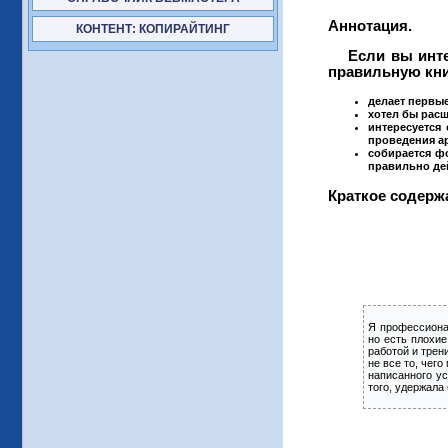
Аннотация.
КОНТЕНТ: КОПИРАЙТИНГ
Если вы интер
правильную книг
делает первы
хотел бы расш
интересуется
проведения а
собирается ф
правильно де
Краткое содерж
Я профессионал
но есть плохие
работой и трен
не все то, чег
написанного у
того, удержала