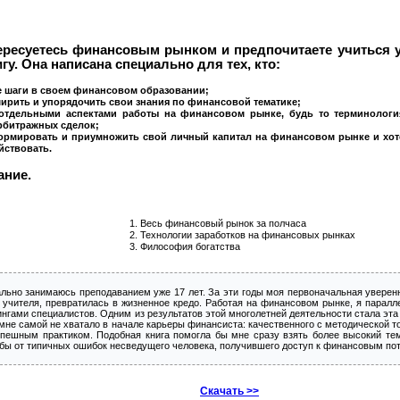
есуетесь финансовым рынком и предпочитаете учиться у
у. Она написана специально для тех, кто:
е шаги в своем финансовом образовании;
ирить и упорядочить свои знания по финансовой тематике;
 отдельными аспектами работы на финансовом рынке, будь то терминологи
рбитражных сделок;
ормировать и приумножить свой личный капитал на финансовом рынке и хотел 
йствовать.
ание.
Весь финансовый рынок за полчаса
Технологии заработков на финансовых рынках
Философия богатства
ьно занимаюсь преподаванием уже 17 лет. За эти годы моя первоначальная уверенно
 учителя, превратилась в жизненное кредо. Работая на финансовом рынке, я парал
ингами специалистов. Одним из результатов этой многолетней деятельности стала эта 
о мне самой не хватало в начале карьеры финансиста: качественного с методической т
спешным практиком. Подобная книга помогла бы мне сразу взять более высокий тем
 бы от типичных ошибок несведущего человека, получившего доступ к финансовым по
Скачать >>