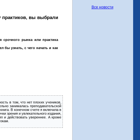
Все новости
 практиков, вы выбрали
я срочного рынка или практика
бы узнать, с чего начать и как
сть в том, что нет плохих учеников,
лельно занималась преподавательской
книга. В конечном счете я включила в
очки зрения и увлекательного издания,
п и действовать увереннее. А кроме
токам.