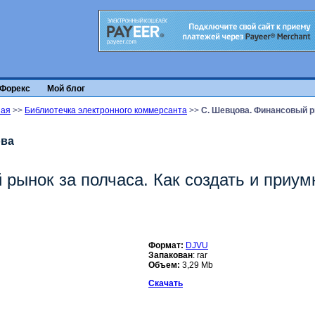
Форекс
Мой блог
ная
>>
Библиотечка электронного коммерсанта
>>
С. Шевцова. Финансовый р
ова
рынок за полчаса. Как создать и приу
Формат:
DJVU
Запакован
: rar
Объем:
3,29 Mb
Скачать