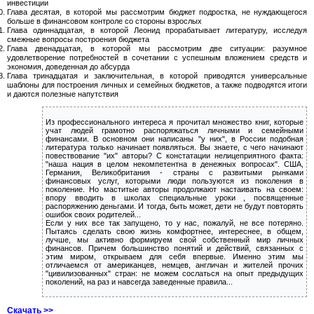
инвестиции
Глава десятая, в которой мы рассмотрим бюджет подростка, не нуждающегося
больше в финансовом контроле со стороны взрослых
Глава одиннадцатая, в которой Леонид прорабатывает литературу, исследуя
смежные вопросы построения бюджета
Глава двенадцатая, в которой мы рассмотрим две ситуации: разумное
удовлетворение потребностей в сочетании с успешным вложением средств и
экономия, доведенная до абсурда
Глава тринадцатая и заключительная, в которой приводятся универсальные
шаблоны для построения личных и семейных бюджетов, а также подводятся итоги
и даются полезные напутствия
Из профессионального интереса я прочитал множество книг, которые
учат людей грамотно распоряжаться личными и семейными
финансами. В основном они написаны "у них", в России подобная
литература только начинает появляться. Вы знаете, с чего начинают
повествование "их" авторы? С констатации нелицеприятного факта:
"наша нация в целом некомпетентна в денежных вопросах". США,
Германия, Великобритания - страны с развитыми рынками
финансовых услуг, которыми люди пользуются из поколения в
поколение. Но маститые авторы продолжают настаивать на своем:
впору вводить в школах специальные уроки , посвященные
распоряжению деньгами. И тогда, быть может, дети не будут повторять
ошибок своих родителей...
Если у них все так запущено, то у нас, пожалуй, не все потеряно.
Пытаясь сделать свою жизнь комфортнее, интереснее, в общем,
лучше, мы активно формируем свой собственный мир личных
финансов. Причем большинство понятий и действий, связанных с
этим миром, открываем для себя впервые. Именно этим мы
отличаемся от американцев, немцев, англичан и жителей прочих
"цивилизованных" стран: не можем сослаться на опыт предыдущих
поколений, на раз и навсегда заведенные правила...
Скачать >>