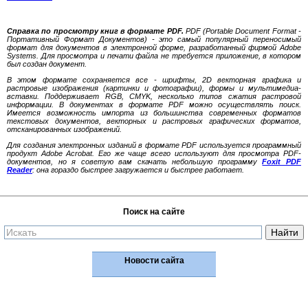
Справка по просмотру книг в формате PDF.
PDF (Portable Document Format -
Портативный Формат Документов) - это самый популярный переносимый
формат для документов в электронной форме, разработанный фирмой Adobe
Systems. Для просмотра и печати файла не требуется приложение, в котором
был создан документ.
В этом формате сохраняется все - шрифты, 2D векторная графика и
растровые изображения (картинки и фотографии), формы и мультимедиа-
вставки. Поддерживает RGB, CMYK, несколько типов сжатия растровой
информации. В документах в формате PDF можно осуществлять поиск.
Имеется возможность импорта из большинства современных форматов
текстовых документов, векторных и растровых графических форматов,
отсканированных изображений.
Для создания электронных изданий в формате PDF используется программный
продукт Adobe Acrobat. Его же чаще всего используют для просмотра PDF-
документов, но я советую вам скачать небольшую программу
Foxit PDF
Reader
: она гораздо быстрее загружается и быстрее работает.
Поиск на сайте
Новости сайта