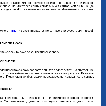
тывает, с каких именно ресурсов ссылаются на ваш сайт, и главное
ое значение имеет вес самих ссылающихся сайтов: чем он выше (то
ь - поднятие тИЦ, не имеет никакого смысла обмениваться ссылками
личие от
тИЦ
, PR рассчитывается не для всего ресурса, а для каждой
й выдаче Google?
 поисковой выдаче по конкретному запросу.
овой выдаче?
еленному поисковому запросу, принято подразделять на внутренние
ы, которые вебмастер может изменять на своем ресурсе. Внешние
не его. Под внешними факторами подразумевают совокупность ссылок
и важны?
та. Пользователи поисковых систем набирают в странице поиска
ты. Соответственно, целью оптимизации страницы или целого сайта