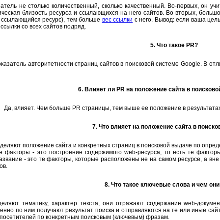
затель не столько количественный, сколько качественный. Во-первых, он учи
ческая близость ресурса и ссылающихся на него сайтов. Во-вторых, больш
е ссылающийся ресурс), тем больше
вес ссылки
с него. Вывод: если ваша цел
ссылки со всех сайтов подряд.
5. Что такое PR?
оказатель авторитетности страниц сайтов в поисковой системе Google. В от
6. Влияет ли PR на положение сайта в поисково
Да, влияет. Чем больше PR страницы, тем выше ее положение в результатах
7. Что влияет на положение сайта в поиск
деляют положение сайта и конкретных страниц в поисковой выдаче по опред
е факторы - это построение содержимого web-ресурса, то есть те фактор
название - это те факторы, которые расположены не на самом ресурсе, а в
ов.
8. Что такое ключевые слова и чем он
еляют тематику, характер текста, они отражают содержание web-докумен
енно по ним получают результат поиска и отправляются на те или иные сай
посетителей по конкретным поисковым (ключевым) фразам.