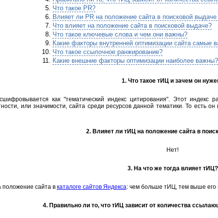
Что такое PR?
Влияет ли PR на положение сайта в поисковой выдаче
Что влияет на положение сайта в поисковой выдаче?
Что такое ключевые слова и чем они важны?
Какие факторы внутренней оптимизации сайта самые 
Что такое ссылочное ранжирование?
Какие внешние факторы оптимизации наиболее важны?
1. Что такое тИЦ и зачем он нуже
шифровывается как "тематический индекс цитирования". Этот индекс р
ности, или значимости, сайта среди ресурсов данной тематики. То есть он
2. Влияет ли тИЦ на положение сайта в пои
Нет!
3. На что же тогда влияет тИЦ?
а положение сайта в
каталоге сайтов Яндекса
: чем больше тИЦ, тем выше его
4. Правильно ли то, что тИЦ зависит от количества ссылаю