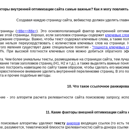
акторы внутренней оптимизации сайта самые важные? Как я могу повлиять
Создавая каждую страницу сайта, вебмастер должен уделять глав
страницы (
<title></title>
). Это основополагающий фактор внутренней оптим
ие этой страницы. Хорошо, если заголовок страницы содержит
ключевые сло
держание страницы. Важно, чтобы текст содержал ключевые слова, а также пол
чае нельзя переусердствовать с количеством ключевых слов на странице. 
того явления существует даже специальное понятие -
"тошнота ключевых с
%. При высокой плотности ключевых слов можно добиться обратного эфф
нта. Чем более уникальны тексты, размещаемые на страницах сайта, тем лучш
ание тегам заголовков страниц (H1, H2 и т.д.), а также выделять важные поня
ажно построить навигацию по сайту таким образом, чтобы сделать его макс
рвостепенное внимание уделить внутренней перелинковке страниц. В это по
та и прочие подобные методы.
10. Что такое ссылочное ранжиров
ие - это алгоритм расчета релевантности сайта поисковому запросу, ис
11. Какие факторы внешней оптимизации сайта
 поисковые алгоритмы уделяют
тексту
анкоров
входящих ссылок (то есть те
же, разумеется, тематической близости (релевантности) сайта-донора ссылки