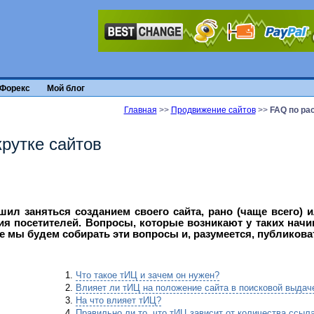
Форекс
Мой блог
Главная
>>
Продвижение сайтов
>>
FAQ по ра
рутке сайтов
шил заняться созданием своего сайта, рано (чаще всего) и
ия посетителей. Вопросы, которые возникают у таких нач
е мы будем собирать эти вопросы и, разумеется, публикова
Что такое тИЦ и зачем он нужен?
Влияет ли тИЦ на положение сайта в поисковой выдач
На что влияет тИЦ?
Правильно ли то, что тИЦ зависит от количества ссыл