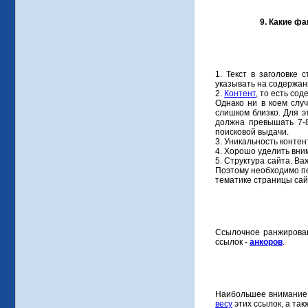
9. Какие ф
1. Текст в заголовке 
указывать на содержан
2.
Контент
, то есть со
Однако ни в коем слу
слишком близко. Для э
должна превышать 7-8
поисковой выдачи.
3. Уникальность конте
4. Хорошо уделить вним
5. Структура сайта. В
Поэтому необходимо пе
тематике страницы сай
Ссылочное ранжирован
ссылок -
анкоров
.
Наибольшее внимание
весу
этих ссылок, а так