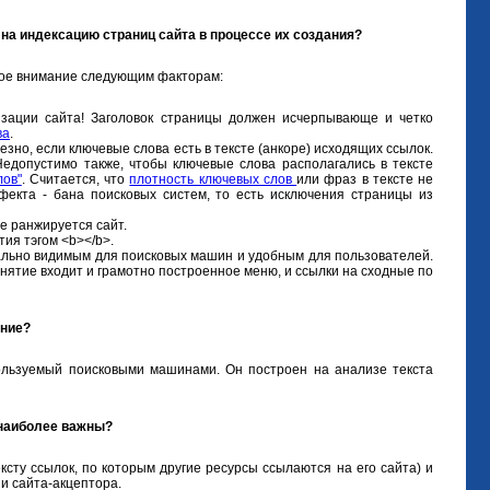
 на индексацию страниц сайта в процессе их создания?
ное внимание следующим факторам:
изации сайта! Заголовок страницы должен исчерпывающе и четко
ва
.
езно, если ключевые слова есть в тексте (анкоре) исходящих ссылок.
Недопустимо также, чтобы ключевые слова располагались в тексте
лов"
. Считается, что
плотность ключевых слов
или фраз в тексте не
екта - бана поисковых систем, то есть исключения страницы из
е ранжируется сайт.
тия тэгом <b></b>.
имально видимым для поисковых машин и удобным для пользователей.
нятие входит и грамотно построенное меню, и ссылки на сходные по
ание?
пользуемый поисковыми машинами. Он построен на анализе текста
 наиболее важны?
ксту ссылок, по которым другие ресурсы ссылаются на его сайта) и
 и сайта-акцептора.