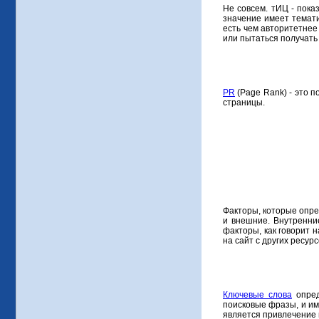
Не совсем. тИЦ - пока
значение имеет темати
есть чем авторитетне
или пытаться получать 
PR
(Page Rank) - это п
страницы.
Факторы, которые опре
и внешние. Внутренни
факторы, как говорит 
на сайт с других ресурс
Ключевые слова
опред
поисковые фразы, и им
является привлечение 