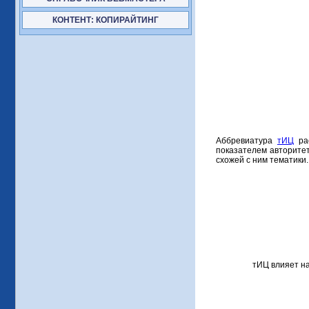
КОНТЕНТ: КОПИРАЙТИНГ
Аббревиатура
тИЦ
рас
показателем авторитет
схожей с ним тематики.
тИЦ влияет н