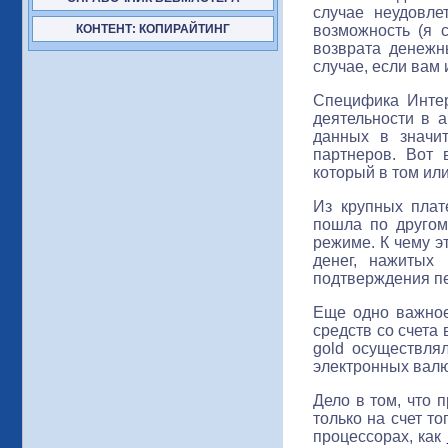
случае неудовле
возможность (я 
КОНТЕНТ: КОПИРАЙТИНГ
возврата денежны
случае, если вам 
Специфика Интер
деятельности в 
данных в значи
партнеров. Вот 
который в том ил
Из крупных пла
пошла по другом
режиме. К чему э
денег, нажитых 
подтверждения пе
Еще одно важное
средств со счета
gold осуществля
электронных валю
Дело в том, что 
только на счет то
процессорах, как