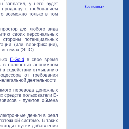
н заплатил, у него будет
Все новости
к продавцу с требованием
это возможно только в том
 простор для любого вида
рытию своих персональных
о стороны потенциальных
тации (или верификации),
системах (ЭПС).
лько
E-Gold
в свое время
ть в полностью анонимном
ей в содействии отмыванию
роцессора от требования
нелегальной деятельности.
рямого перевода денежных
ых средств пользователи E-
ервисов - пунктов обмена
электронные деньги в реал
платежной системе. В таких
исходит путем добавления