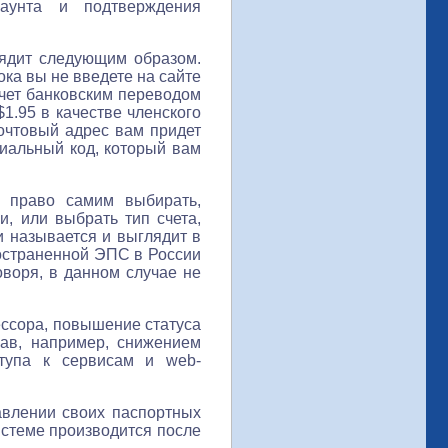
каунта и подтверждения
лядит следующим образом.
ока вы не введете на сайте
счет банковским переводом
1.95 в качестве членского
очтовый адрес вам придет
ециальный код, который вам
м право самим выбирать,
, или выбрать тип счета,
 называется и выглядит в
ространенной ЭПС в России
говоря, в данном случае не
ессора, повышение статуса
рав, например, снижением
тупа к сервисам и web-
авлении своих паспортных
стеме производится после