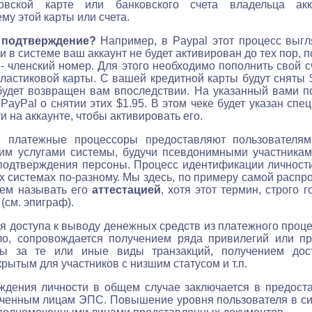
вской карте или банковского счета владельца ак
му этой карты или счета.
 подтверждение?
Например, в Paypal этот процесс выг
 в системе ваш аккаунт не будет активирован до тех пор, п
- членский номер. Для этого необходимо пополнить свой 
ластиковой карты. С вашей кредитной карты будут сняты $
будет возвращен вам впоследствии. На указанный вами п
 PayPal о снятии этих $1.95. В этом чеке будет указан сп
и на аккаунте, чтобы активировать его.
е платежные процессоры предоставляют пользователя
им услугами системы, будучи псевдонимными участниками
подтверждения персоны. Процесс идентификации личности
 системах по-разному. Мы здесь, по примеру самой расп
дем называть его
аттестацией
, хотя этот термин, строго 
(см. эпиграф).
 доступа к выводу денежных средств из платежного проц
ило, сопровождается получением ряда привилегий или п
мы за те или иные виды транзакций, получением дос
рытым для участников с низшим статусом и т.п.
ждения личности в общем случае заключается в предост
ченным лицам ЭПС. Повышение уровня пользователя в си