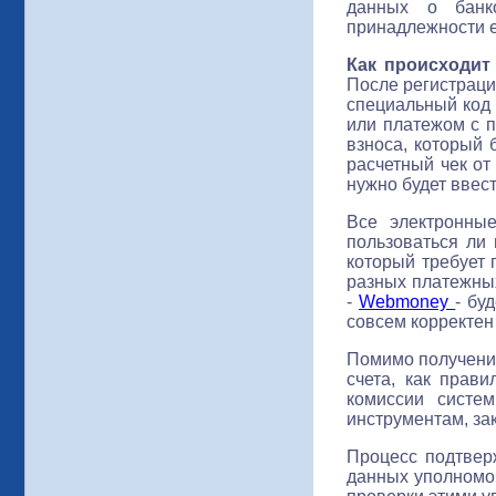
данных о банко
принадлежности е
Как происходит
После регистрации
специальный код 
или платежом с п
взноса, который 
расчетный чек от
нужно будет ввест
Все электронны
пользоваться ли 
который требует 
разных платежных
-
Webmoney
- бу
совсем корректен 
Помимо получения
счета, как прав
комиссии систе
инструментам, зак
Процесс подтвер
данных уполномо