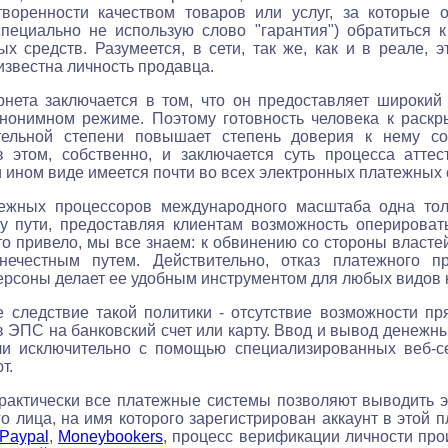
творенности качеством товаров или услуг, за которые о
специально не использую слово "гарантия") обратиться 
х средств. Разумеется, в сети, так же, как и в реале, 
известна личность продавца.
нета заключается в том, что он предоставляет широкий
анонимном режиме. Поэтому готовность человека к раск
тельной степени повышает степень доверия к нему с
в этом, собственно, и заключается суть процесса аттес
и ином виде имеется почти во всех электронных платежных 
тежных процессоров международного масштаба одна то
у пути, предоставляя клиентам возможность оперирова
то привело, мы все знаем: к обвинению со стороны власт
нечестным путем. Действительно, отказ платежного п
рсоны делает ее удобным инструментом для любых видов 
 следствие такой политики - отсутствие возможности п
 в ЭПС на банковский счет или карту. Ввод и вывод денежн
ли исключительно с помощью специализированных веб-с
т.
практически все платежные системы позволяют выводить 
го лица, на имя которого зарегистрирован аккаунт в этой 
Paypal
,
Moneybookers
, процесс верификации личности про