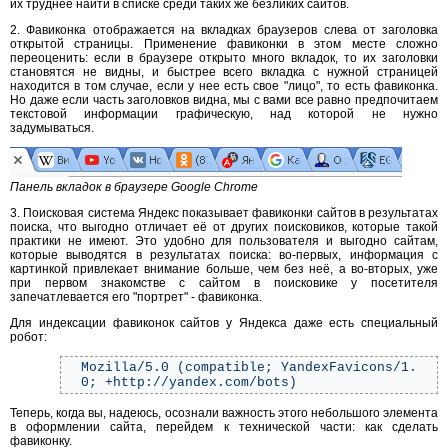
их труднее найти в списке среди таких же безликих сайтов.
2. Фавиконка отображается на вкладках браузеров слева от заголовка
открытой страницы. Применение фавиконки в этом месте сложно
переоценить: если в браузере открыто много вкладок, то их заголовки
становятся не видны, и быстрее всего вкладка с нужной страницей
находится в том случае, если у нее есть свое "лицо", то есть фавиконка.
Но даже если часть заголовков видна, мы с вами все равно предпочитаем
текстовой информации графическую, над которой не нужно
задумываться.
Панель вкладок в браузере Google Chrome
3. Поисковая система Яндекс показывает фавиконки сайтов в результатах
поиска, что выгодно отличает её от других поисковиков, которые такой
практики не имеют. Это удобно для пользователя и выгодно сайтам,
которые выводятся в результатах поиска: во-первых, информация с
картинкой привлекает внимание больше, чем без неё, а во-вторых, уже
при первом знакомстве с сайтом в поисковике у посетителя
запечатлевается его "портрет" - фавиконка.
Для индексации фавиконок сайтов у Яндекса даже есть специальный
робот:
Mozilla/5.0 (compatible; YandexFavicons/1.
0; +http://yandex.com/bots)
Теперь, когда вы, надеюсь, осознали важность этого небольшого элемента
в оформлении сайта, перейдем к технической части: как сделать
фавиконку.