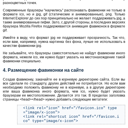
разноцветных точек.
Современные браузеры "научились" распознавать фавиконки не только в
формате ico, но и jpg, gif (статические и анимированные), png. Только
Internet Explorer до сих пор принципиально не желает поддерживать jpg, а
также анимированные гифки. Зато, с другой стороны, в последних версиях
браузера Mozilla Firefox поддерживается анимация фавиконок в формате
gif.
Имейте в виду, что формат jpg не поддерживает прозрачность. Так что,
если вам, например, нужна картинка без фона, лучше не использовать в
качестве фавиконки jpg.
Не забывайте, что браузеры самостоятельно не найдут фавиконки иного
формата, нежели ico, им нужно будет указать на местонахождение такой
фавиконки специально.
4. Размещение фавиконки на сайте
Создав фавиконку, закачайте ее в корневую директорию сайта. Если вы
все сделали по стандарту, других действий не потребуется. Но если вам
необходимо положить фавиконку не в корневую, а в другую директорию
или ваша фавиконка иного формата, чем ico, нужно будет указать
браузерам ее местоположение. Делается это так. В пределах заголовка
страницы <head></head> нужно добавить следующие метатеги:
<link rel="icon" href="/favicon.ico" type
="image/x-icon">
<link rel="shortcut icon" href="/favicon.i
co" type="image/x-icon">