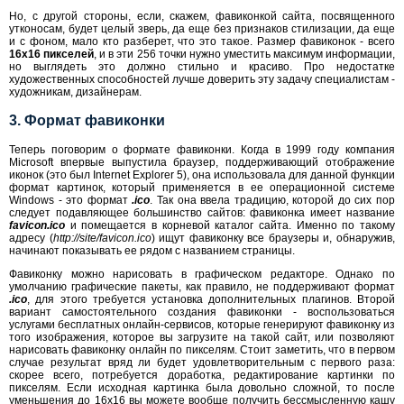
Но, с другой стороны, если, скажем, фавиконкой сайта, посвященного
утконосам, будет целый зверь, да еще без признаков стилизации, да еще
и с фоном, мало кто разберет, что это такое. Размер фавиконок - всего
16х16 пикселей
, и в эти 256 точки нужно уместить максимум информации,
но выглядеть это должно стильно и красиво. Про недостатке
художественных способностей лучше доверить эту задачу специалистам -
художникам, дизайнерам.
3. Формат фавиконки
Теперь поговорим о формате фавиконки. Когда в 1999 году компания
Microsoft впервые выпустила браузер, поддерживающий отображение
иконок (это был Internet Explorer 5), она использовала для данной функции
формат картинок, который применяется в ее операционной системе
Windows - это формат
.ico
. Так она ввела традицию, которой до сих пор
следует подавляющее большинство сайтов: фавиконка имеет название
favicon.ico
и помещается в корневой каталог сайта. Именно по такому
адресу (
http://site/favicon.ico
) ищут фавиконку все браузеры и, обнаружив,
начинают показывать ее рядом с названием страницы.
Фавиконку можно нарисовать в графическом редакторе. Однако по
умолчанию графические пакеты, как правило, не поддерживают формат
.ico
, для этого требуется установка дополнительных плагинов. Второй
вариант самостоятельного создания фавиконки - воспользоваться
услугами бесплатных онлайн-сервисов, которые генерируют фавиконку из
того изображения, которое вы загрузите на такой сайт, или позволяют
нарисовать фавиконку онлайн по пикселям. Стоит заметить, что в первом
случае результат вряд ли будет удовлетворительным с первого раза:
скорее всего, потребуется доработка, редактирование картинки по
пикселям. Если исходная картинка была довольно сложной, то после
уменьшения до 16х16 вы можете вообще получить бессмысленную кашу