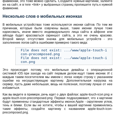
фавиконки, это тоже можно сделать. Создайте нужные картинки, залейте
их на сайт, и в теге <link> у выбранных страниц пропишите путь к нужной
фавиконке.
Несколько слов о мобильных иконках
В мобильных устройствах тоже используются иконки сайтов. По тем же
причинам, которые были озвучены выше, такие иконки лучше тоже
нарисовать, иначе вместо индивидуального лица сайта в айфоне или
айпаде будет красоваться скриншот сайта, а это не очень красиво.
Второй минус отсутствия значка для мобильных устройств - это
заполнение логов сайта ошибками примерно такого вида:
File does not exist: .../www/apple-touch-i
con-precomposed.png
File does not exist: .../www/apple-touch-i
con.png
Это происходит потому, что мобильные девайсы с операционной
системой iOS при заходе на сайт первым делом ищут такие иконки. И с
каждым таким посетителем мы имеем с логах новую строку с указанием
ошибки на несуществующую картинку. Дополнительная нагрузка на
сервер, пусть даже небольшая, вещь не полезная, поэтому лучше от нее
избавиться.
Как вы видите в примере, речь идет о двух файлах: apple-touch-icon.png и
apple-touch-icon-precomposed.png. Первая подразумевает, что к картинке
будут применены стандартные эффекты иконок Apple - скругление углов,
тень и блики. Если вы не хотите, чтобы к вашей картинке применялись
такие эффекты, создайте картинку с названием apple-touch-icon-
precomposed.png.