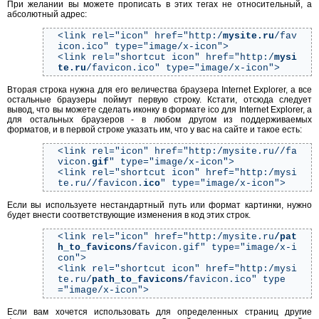
При желании вы можете прописать в этих тегах не относительный, а
абсолютный адрес:
<link rel="icon" href="http:/
mysite.ru
/fav
icon.ico" type="image/x-icon">
<link rel="shortcut icon" href="http:/
mysi
te.ru
/favicon.ico" type="image/x-icon">
Вторая строка нужна для его величества браузера Internet Explorer, а все
остальные браузеры поймут первую строку. Кстати, отсюда следует
вывод, что вы можете сделать иконку в формате ico для Internet Explorer, а
для остальных браузеров - в любом другом из поддерживаемых
форматов, и в первой строке указать им, что у вас на сайте и такое есть:
<link rel="icon" href="http:/mysite.ru//fa
vicon.
gif
" type="image/x-icon">
<link rel="shortcut icon" href="http:/mysi
te.ru//favicon.
ico
" type="image/x-icon">
Если вы используете нестандартный путь или формат картинки, нужно
будет внести соответствующие изменения в код этих строк.
<link rel="icon" href="http:/mysite.ru
/pat
h_to_favicons/
favicon.gif" type="image/x-i
con">
<link rel="shortcut icon" href="http:/mysi
te.ru/
path_to_favicons/
favicon.ico" type
="image/x-icon">
Если вам хочется использовать для определенных страниц другие