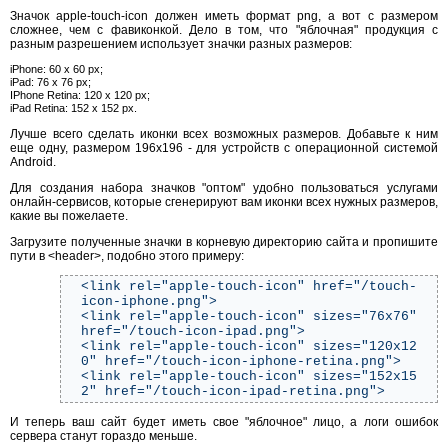
Значок apple-touch-icon должен иметь формат png, а вот с размером
сложнее, чем с фавиконкой. Дело в том, что "яблочная" продукция с
разным разрешением использует значки разных размеров:
iPhone: 60 x 60 px;
iPad: 76 x 76 px;
IPhone Retina: 120 x 120 px;
iPad Retina: 152 x 152 px.
Лучше всего сделать иконки всех возможных размеров. Добавьте к ним
еще одну, размером 196х196 - для устройств с операционной системой
Android.
Для создания набора значков "оптом" удобно пользоваться услугами
онлайн-сервисов, которые сгенерируют вам иконки всех нужных размеров,
какие вы пожелаете.
Загрузите полученные значки в корневую директорию сайта и пропишите
пути в <header>, подобно этого примеру:
<link rel="apple-touch-icon" href="/touch-
icon-iphone.png">
<link rel="apple-touch-icon" sizes="76x76"
href="/touch-icon-ipad.png">
<link rel="apple-touch-icon" sizes="120x12
0" href="/touch-icon-iphone-retina.png">
<link rel="apple-touch-icon" sizes="152x15
2" href="/touch-icon-ipad-retina.png">
И теперь ваш сайт будет иметь свое "яблочное" лицо, а логи ошибок
сервера станут гораздо меньше.