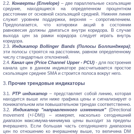
2.2.
Конверты (Еnvelope)
– две параллельные скользящие
средние, находящиеся на определенном процентном
расстоянии от основной скользящей средней. Нижняя линия
служит уровнем поддержки, верхняя – сопротивлением.
Предполагается, что котировки акций в состоянии
равновесия должны двигаться внутри коридора. В случае
выхода цен за рамки коридора следует играть внутрь
коридора.
2.3.
Индикатор Bollinger Bands (Полосы Боллинджера)
;
эти полосы строятся на расстоянии, равном определенному
числу стандартных отклонений.
2.4.
Канал цен (Price Channel Upper - PCU)
- для построения
канала цен в данном индикаторе рассчитывается простое
скользящее среднее SMA и строится полоса вокруг него.
3.
Прочие трендовые индикаторы
3.1.
РТР индикатор
– представляет собой линию, которая
находится выше или ниже графика цены и сигнализирует о
понижательном или повышательном трендах соответственно.
3.2.
Индикатор "направленного изменения"
(Directional
movement (+/-DM)) – измеряет, насколько сегодняшний
диапазон максимума-минимума цены выходит за пределы
вчерашнего. Если большая часть сегодняшнего диапазона
цен по отношению ко вчерашнему выше, то величина DM