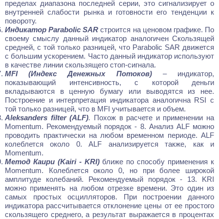
пределах диапазона последней серии, это сигнализирует о
внутренней слабости рынка и готовности его тенденции к
повороту.
Индикатор Parabolic SAR
строится на ценовом графике. По
своему смыслу данный индикатор аналогичен Скользящей
средней, с той только разницей, что Parabolic SAR движется
с большим ускорением. Часто данный индикатор используют
в качестве линии скользящего стоп-сигнала.
MFI (Индекс Денежных Потоков)
– индикатор,
показывающий интенсивность, с которой деньги
вкладываются в ценную бумагу или выводятся из нее.
Построение и интерпретация индикатора аналогична RSI с
той только разницей, что в MFI учитывается и объем.
Aleksanders filter (ALF)
.
Похож в расчете и применении на
Momentum. Рекомендуемый порядок - 8. Анализ ALF можно
проводить практически на любом временном периоде. ALF
колеблется около 0. ALF анализируется также, как и
Momentum.
Метод Каири (Kairi - KRI)
ближе по способу применения к
Momentum. Колеблется около 0, но при более широкой
амплитуде колебаний. Рекомендуемый порядок - 13. KRI
можно применять на любом отрезке времени. Это один из
самых простых осцилляторов. При построении данного
индикатора рассчитывается отклонение цены от ее простого
скользящего среднего, а результат выражается в процентах