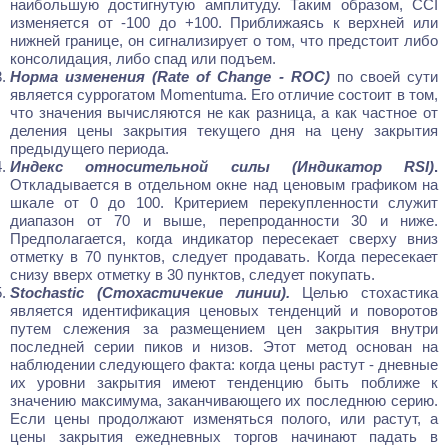
наибольшую достигнутую амплитуду. Таким образом, CCI
изменяется от -100 до +100. Приближаясь к верхней или
нижней границе, он сигнализирует о том, что предстоит либо
консолидация, либо спад или подъем.
Норма изменения (Rate of Change - ROC)
по своей сути
является суррогатом Momentuma. Его отличие состоит в том,
что значения вычисляются не как разница, а как частное от
деления цены закрытия текущего дня на цену закрытия
предыдущего периода.
Индекс относительной силы (Индикатор RSI)
.
Откладывается в отдельном окне над ценовым графиком на
шкале от 0 до 100. Критерием перекупленности служит
диапазон от 70 и выше, перепроданности 30 и ниже.
Предполагается, когда индикатор пересекает сверху вниз
отметку в 70 пунктов, следует продавать. Когда пересекает
снизу вверх отметку в 30 пунктов, следует покупать.
Stochastic (Стохастичекие линии).
Целью стохастика
является идентификация ценовых тенденций и поворотов
путем слежения за размещением цен закрытия внутри
последней серии пиков и низов. Этот метод основан на
наблюдении следующего факта: когда цены растут - дневные
их уровни закрытия имеют тенденцию быть поближе к
значению максимума, заканчивающего их последнюю серию.
Если цены продолжают изменяться полого, или растут, а
цены закрытия ежедневных торгов начинают падать в