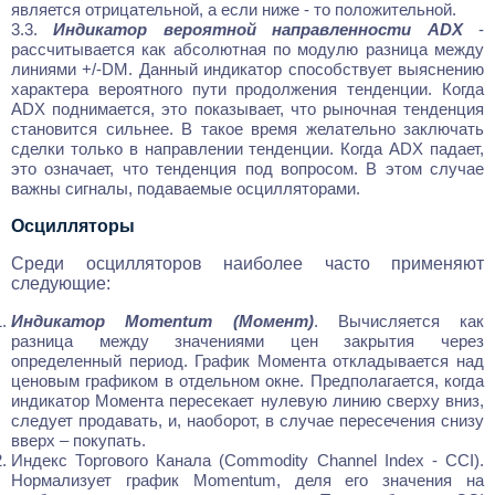
является отрицательной, а если ниже - то положительной.
3.3.
Индикатор вероятной направленности ADX
-
рассчитывается как абсолютная по модулю разница между
линиями +/-DM. Данный индикатор способствует выяснению
характера вероятного пути продолжения тенденции. Когда
ADX поднимается, это показывает, что рыночная тенденция
становится сильнее. В такое время желательно заключать
сделки только в направлении тенденции. Когда ADX падает,
это означает, что тенденция под вопросом. В этом случае
важны сигналы, подаваемые осцилляторами.
Осцилляторы
Среди осцилляторов наиболее часто применяют
следующие:
Индикатор Momentum (Момент)
. Вычисляется как
разница между значениями цен закрытия через
определенный период. График Момента откладывается над
ценовым графиком в отдельном окне. Предполагается, когда
индикатор Момента пересекает нулевую линию сверху вниз,
следует продавать, и, наоборот, в случае пересечения снизу
вверх – покупать.
Индекс Торгового Канала (Commodity Channel Index - CCI)
.
Нормализует график Momentum, деля его значения на