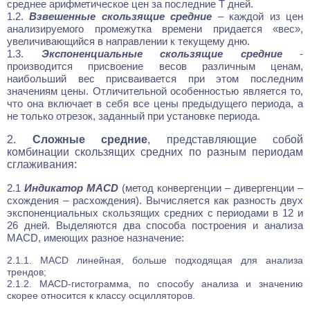
среднее арифметическое цен за последние Т дней.
1.2.
Взвешенные скользящие средние
– каждой из цен
анализируемого промежутка времени придается «вес»,
увеличивающийся в направлении к текущему дню.
1.3.
Экспоненциальные скользящие средние
-
производится присвоение весов различным ценам,
наибольший вес присваивается при этом последним
значениям цены. Отличительной особенностью является то,
что она включает в себя все цены предыдущего периода, а
не только отрезок, заданный при установке периода.
2.
Сложные средние
, представляющие собой
комбинации скользящих средних по разным периодам
сглаживания:
2.1
Индикатор MACD
(метод конвергенции – дивергенции –
схождения – расхождения). Вычисляется как разность двух
экспоненциальных скользящих средних с периодами в 12 и
26 дней. Выделяются два способа построения и анализа
MACD, имеющих разное назначение:
2.1.1. MACD линейная, больше подходящая для анализа
трендов;
2.1.2. MACD-гистограмма, по способу анализа и значению
скорее относится к классу осцилляторов.