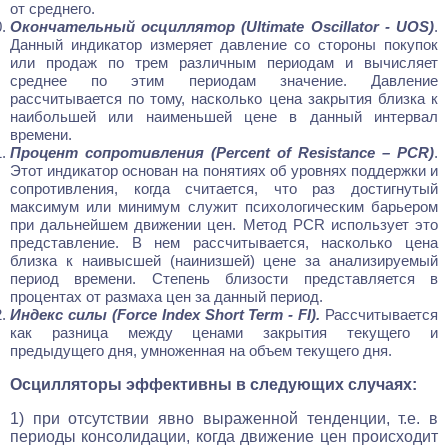
от среднего.
Окончательный осциллятор (Ultimate Oscillator - UOS)
.
Данный индикатор измеряет давление со стороны покупок
или продаж по трем различным периодам и вычисляет
среднее по этим периодам значение. Давление
рассчитывается по тому, насколько цена закрытия близка к
наибольшей или наименьшей цене в данный интервал
времени.
Процент сопротивления (Percent of Resistance – РСR)
.
Этот индикатор основан на понятиях об уровнях поддержки и
сопротивления, когда считается, что раз достигнутый
максимум или минимум служит психологическим барьером
при дальнейшем движении цен. Метод PCR использует это
представление. В нем рассчитывается, насколько цена
близка к наивысшей (наинизшей) цене за анализируемый
период времени. Степень близости представляется в
процентах от размаха цен за данный период.
Индекс силы (Force Index Short Term - FI).
Рассчитывается
как разница между ценами закрытия текущего и
предыдущего дня, умноженная на объем текущего дня.
Осцилляторы эффективны в следующих случаях:
1) при отсутствии явно выраженной тенденции, т.е. в
периоды консолидации, когда движение цен происходит