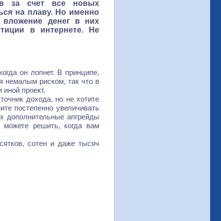
тв за счет все новых
ься на плаву. Но именно
 вложение денег в них
тиции в интернете. Не
огда он лопнет. В принципе,
ся немалым риском, так что в
и иной проект.
точник дохода, но не хотите
ните постепенно увеличивать
их дополнительные апгрейды
и можете решить, когда вам
сятков, сотен и даже тысяч