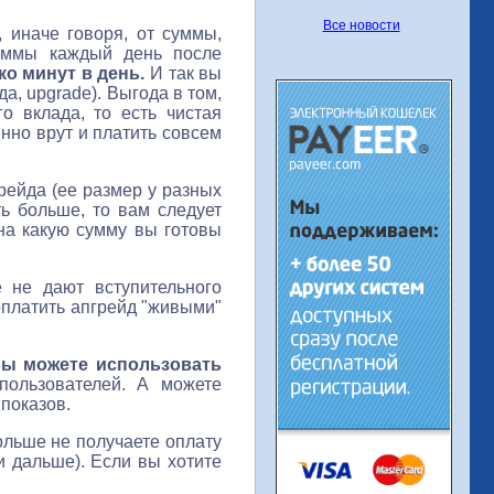
Все новости
, иначе говоря, от суммы,
суммы каждый день после
ко минут в день.
И так вы
а, upgrade). Выгода в том,
о вклада, то есть чистая
нно врут и платить совсем
рейда (ее размер у разных
ть больше, то вам следует
 на какую сумму вы готовы
 не дают вступительного
 оплатить апгрейд "живыми"
вы можете использовать
пользователей. А можете
показов.
ольше не получаете оплату
и дальше). Если вы хотите