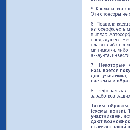
5. Кредиты, котор
Эти спонсоры не 
6. Правила касат
автосерфа есть м
выплат. Автосер
предыдущего мес
платят либо посл
минималки, либо 
аккаунта, инвести
7.
Некоторые 
называется пок
для участника
системы и обрат
8. Реферальная 
заработков ваших
Таким образом,
(схемы понзи).
участниками, в
дают возможнос
отличает такой 