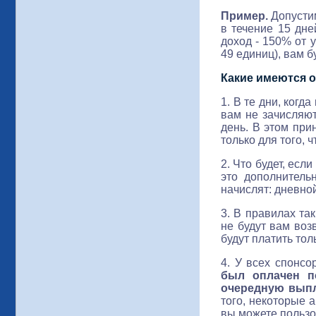
Пример.
Допустим
в течение 15 дне
доход - 150% от 
49 единиц), вам б
Какие имеются 
1. В те дни, когд
вам не зачисляют
день. В этом пр
только для того, 
2. Что будет, есл
это дополнитель
начислят: дневно
3. В правилах та
не будут вам воз
будут платить тол
4. У всех спонсо
был оплачен п
очередную выпл
того, некоторые 
вы можете пользов