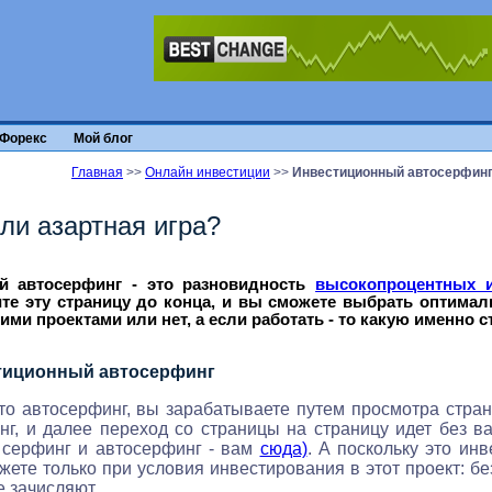
Форекс
Мой блог
Главная
>>
Онлайн инвестиции
>>
Инвестиционный автосерфин
ли азартная игра?
й автосерфинг - это разновидность
высокопроцентных и
те эту страницу до конца, и вы сможете выбрать оптимал
тими проектами или нет, а если работать - то какую именно 
стиционный автосерфинг
это автосерфинг, вы зарабатываете путем просмотра стран
нг, и далее переход со страницы на страницу идет без в
е серфинг и автосерфинг - вам
сюда)
. А поскольку это ин
жете только при условия инвестирования в этот проект: бе
е зачисляют.