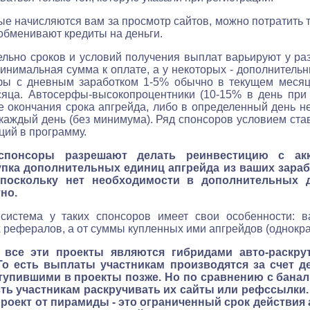
ые начисляются вам за просмотр сайтов, можно потратить т
обменивают кредиты на деньги.
ельно сроков и условий получения выплат варьируют у ра
инимальная сумма к оплате, а у некоторых - дополнитель
фы с дневным заработком 1-5% обычно в текущем месяц
яца. Автосерфы-высокопроцентники (10-15% в день при 
е окончания срока апгрейда, либо в определенный день н
каждый день (без минимума). Ряд спонсоров условием ст
ций в программу.
спонсоры разрешают делать реинвестицию с акка
упка дополнительных единиц апгрейда из ваших зараб
, поскольку нет необходимости в дополнительных 
но.
система у таких спонсоров имеет свои особенности: в
 рефералов, а от суммы купленных ими апгрейдов (однокра
 все эти проекты являются гибридами авто-раскр
 То есть выплаты участникам производятся за счет 
ступившими в проекты позже. Но по сравнению с бан
ть участникам раскручивать их сайты или рефссылки.
проект от пирамиды - это ограниченный срок действия