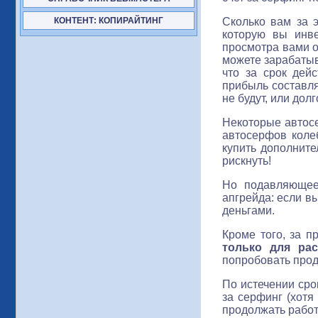
Сколько вам за 
КОНТЕНТ: КОПИРАЙТИНГ
которую вы инв
просмотра вами о
можете зарабатыва
что за срок дей
прибыль составля
не будут, или дол
Некоторые автосе
автосерфов колеб
купить дополните
рискнуть!
Но подавляющее
апгрейда: если в
деньгами.
Кроме того, за п
только для рас
попробовать прод
По истечении сро
за серфинг (хотя
продолжать работ