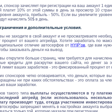
, спонсор зачисляет при регистрации на ваш аккаунт 1 едини
й платит 10% от этой суммы в день за просмотр 10 стран
уровня аккаунта, прибыль - 50%. Если вы увеличите уровен
удут начислять 50$ в день.
ограничения и дополнительные условия.
а вы не заходите в свой аккаунт и не просматриваете необх
 процент от вашего апгрейда. Хотите заработать по мак
инципиальное отличие автосерфов от
HYIP'ов
, где вам нуж
чтобы заказывать деньги на вывод.
и вы открутите больше страниц, чем требуется для начисле
ные кредиты для раскрутки вашего сайта, но денег за 
й лимит ваших заработков - это фиксированный процент от
ких спонсоров четко оговаривается, что деньги, которые в
вращены ни при каких обстоятельствах - это оплата за чле
ько ваши заработки.
ров такого типа
выплаты осуществляются в ту платежн
оследний апгрейд (если использовалось несколько
ату производят туда, откуда участником инвестирова
автосерфы запрещают менять в настройках аккаунта выбр
аться только той, которую указали при регистрации.