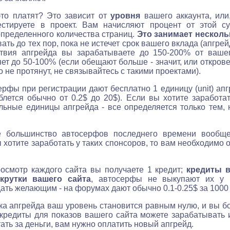
это платят? Это зависит от
уровня
вашего аккаунта, или
естируете в проект. Вам начисляют процент от этой 
пределенного количества страниц.
Это занимает несколь
ть до тех пор, пока не истечет срок вашего вклада (апгрейд
ствия апгрейда вы зарабатываете до 150-200% от вашег
ет до 50-100% (если обещают больше - значит, или открове
го не протянут, не связывайтесь с такими проектами).
рфы при регистрации дают бесплатно 1 единицу (unit) апг
лется обычно от 0.2$ до 20$). Если вы хотите заработа
льные единицы апгрейда - все определяется только тем,
 большинство автосерфов последнего времени вообще
ы хотите заработать у таких спонсоров, то вам необходимо
росмотр каждого сайта вы получаете 1 кредит;
кредиты 
крутки вашего сайта
, автосерфы не выкупают их у 
ать желающим - на форумах дают обычно 0.1-0.25$ за 1000 
ка апгрейда ваш уровень становится равным нулю, и вы б
 кредиты для показов вашего сайта можете зарабатывать 
ать за деньги, вам нужно оплатить новый апгрейд.