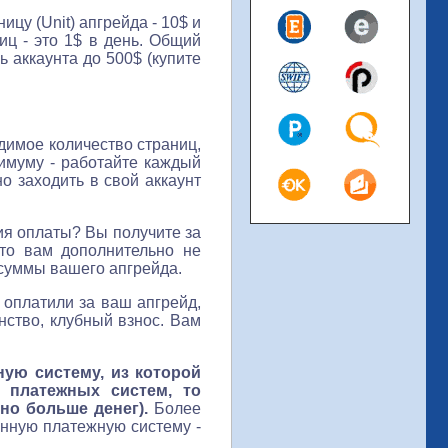
цу (Unit) апгрейда - 10$ и
иц - это 1$ в день. Общий
ь аккаунта до 500$ (купите
одимое количество страниц,
симуму - работайте каждый
но заходить в свой аккаунт
ния оплаты? Вы получите за
это вам дополнительно не
 суммы вашего апгрейда.
ы оплатили за ваш апгрейд,
нство, клубный взнос. Вам
ую систему, из которой
 платежных систем, то
но больше денег).
Более
анную платежную систему -