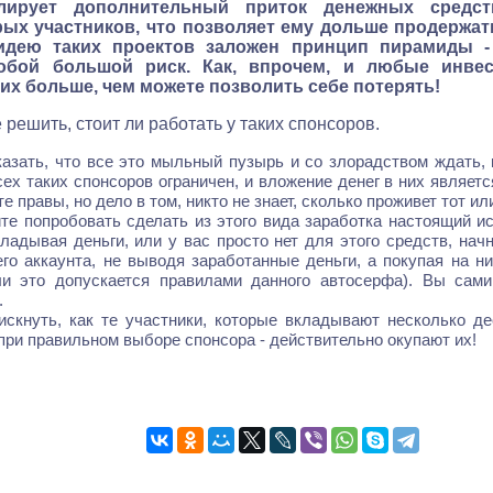
лирует дополнительный приток денежных средс
рых участников, что позволяет ему дольше продержат
 идею таких проектов заложен принцип пирамиды -
собой большой риск. Как, впрочем, и любые инвес
их больше, чем можете позволить себе потерять!
решить, стоит ли работать у таких спонсоров.
азать, что все это мыльный пузырь и со злорадством ждать, к
сех таких спонсоров ограничен, и вложение денег в них являет
е правы, но дело в том, никто не знает, сколько проживет тот ил
те попробовать сделать из этого вида заработка настоящий ис
кладывая деньги, или у вас просто нет для этого средств, нач
го аккаунта, не выводя заработанные деньги, а покупая на н
сли это допускается правилами данного автосерфа). Вы сам
.
скнуть, как те участники, которые вкладывают несколько де
 при правильном выборе спонсора - действительно окупают их!