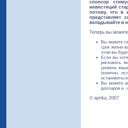
спонсор стиму
инвестиций ста
потому, что в
представляет 
вкладывайте в н
Теперь вы можете 
Вы можете ск
срок жизни в
этом вы будет
Если вы хоти
рисковать, в
уровень ваше
(конечно, е
остановиться
Вы можете ри
долларов и -
© aprika, 2007