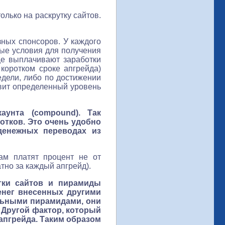
олько на раскрутку сайтов.
зных спонсоров. У каждого
ные условия для получения
е выплачивают заработки
коротком сроке апгрейда)
едели, либо по достижении
авит определенный уровень
унта (compound). Так
отков. Это очень удобно
денежных переводах из
ам платят процент не от
тно за каждый апгрейд).
утки сайтов и пирамиды
денег внесенных другими
альными пирамидами, они
 Другой фактор, который
 апгрейда. Таким образом