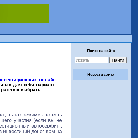
г
Поиск на сайте
Новости сайта
нвестиционных онлайн-
ьный для себя вариант -
стратегию выбрать.
иц в авторежиме - то есть
ашего участия (если вы не
вестиционный автосерфинг,
з инвестиций денег вам на