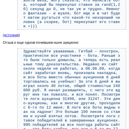
аботы веба, могу сказать, что написать бот
а, который бы перекупал ставки за rand(1,2
0) секунд до 0, не так уж и трудно. Немног
о фантазии - и вуаля, бот еще и в чат буде
т матом ругаться что какой-то нехороший че
ловек (а скорее, бот) перекупает его ставк
и =)))
(источник
)
Отзыв о еще одном почившем ныне аукционе:
Здравствуйте уважаемые. Гетбай - лохотрон,
практически все участники - боты. Раньше э
то были только домыслы, а теперь есть реал
ьные тому доказательства. Недавно их сайт
около недели не работал, а 06.06.09, когда
сайт заработал вновь, произошла накладка,
и все боты вместо обычных аукционов 6 дней
торговались на учебных! За эти 6 дней я вы
играл около 40 лотов, общей стоимостью 240
000 руб. Я начал размышлять, с чего это вд
руг мне так повезло, и всё понял. Посмотри
те логи аукциона 31499, или 31247. Эти дем
о-аукционы, как и многие другие, проходили
с 6-го по 12 июня. В логе все боты видны к
ак на ладони! Это больше 100 ников со стаж
ем и кучей взятых лотов. Посмотрите логи с
тавок победителей в завершенных аукционах.
99% победителей за все полгода работы сайт