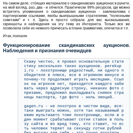
На самом деле, стóящих материалов о скандинавских аукционах в рунете,
на мой взгляд, раз, два - и обчелся. Практически 99% ресурсов, где можно
встретить упоминания о скандинавских аукционах - завлекаловка с
партнерскими ссылками, якобы выигрышными стратегиями, "полезными
советами" и т. п. Здесь я просто собрала для вас высказывания,
скриншоты и наблюдения на эту тему из Интернета. Только все же
позволила себе их немного причесать в плане грамматики, опечаток и т.п.
Итак, поехали.
Функционирование скандинавских аукционов.
Наблюдения и признания очевидцев
Скажу честно, я провел основательную стати
стику нескольких таких аукционов. perekup
i.ru - лохотронище редкостный, ни одного п
обедителя в плюсе, все в огромном минусе и
почему-то продолжают играть месяцами. Ссыл
ок на игроков нет, приходится каждого заби
вать через адресную строку, никаких фото с
призами, предложил выкладывать снимок стра
ницы паспорта, где фото - ноль эмоций.
gagen.ru - не лохотрон в чистом виде, все-
таки выиграть можно, хотя так называемый р
ежим мультиавто тоже лохотронище, если в о
дин момент срабатывают сотни ставок в поль
зу сайта и во вред тому, кто ставит, то ес
ть человек теряет за секунду сотни рублей
без выгоды для себя - это точно лохотрон.