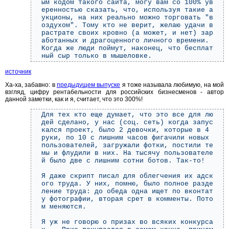
ым кодом такого сайта, могу вам со 100% ув
еренностью сказать, что, используя такие а
укционы, на них реально можно торговать "в
оздухом". Тому кто не верит, желаю удачи в
растрате своих кровно (а может, и нет) зар
аботанных и драгоценного личного времени.
Когда же люди поймут, наконец, что бесплат
ный сыр только в мышеловке.
источник
Ха-ха, забавно: в
предыдущем выпуске
я тоже называла любимую, на мой
взгляд, цифру рентабельности для российских бизнесменов - автор
данной заметки, как и я, считает, что это 300%!
Для тех кто еще думает, что это все для лю
дей сделано, у нас (соц. сеть) когда запус
кался проект, было 2 девочки, которые в 4
руки, по 10 с лишним часов фигачили новых
пользователей, загружали фотки, постили те
мы и флудили в них. На тысячу пользователе
й было две с лишним сотни ботов. Так-то!
Я даже скрипт писал для облегчения их адск
ого труда. У них, помню, было полное разде
ление труда: до обеда одна ищет по вконтат
у фотографии, вторая срет в комменты. Пото
м меняются.
Я уж не говорю о призах во всяких конкурса