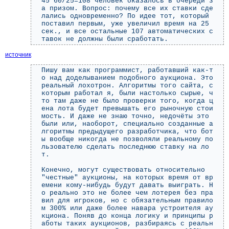
45*60/25=108 человек оказалось в очереди з
а призом. Вопрос: почему все их ставки сде
лались одновременно? По идее тот, который
поставил первым, уже увеличил время на 25
сек., и все остальные 107 автоматических с
тавок не должны были сработать.
источник
Пишу вам как программист, работавший как-т
о над доделыванием подобного аукциона. Это
реальный лохотрон. Алгоритмы того сайта, с
которым работал я, были настолько сырые, ч
то там даже не было проверки того, когда ц
ена лота будет превышать его рыночную стои
мость. И даже не знаю точно, недочёты это
были или, наоборот, специально созданные а
лгоритмы предыдущего разработчика, что бот
ы вообще никогда не позволяли реальному по
льзователю сделать последнюю ставку на ло
т.
Конечно, могут существовать относительно
"честные" аукционы, на которых время от вр
емени кому-нибудь будут давать выиграть. Н
о реально это не более чем лотерея без пра
вил для игроков, но с обязательным правило
м 300% или даже более навара устроителя ау
кциона. Поняв до конца логику и принципы р
аботы таких аукционов, разбираясь с реальн