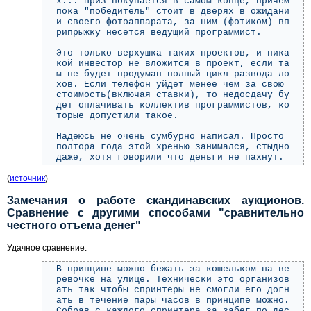
х... Приз покупается в самом конце, причем
пока "победитель" стоит в дверях в ожидани
и своего фотоаппарата, за ним (фотиком) вп
рипрыжку несется ведущий программист.
Это только верхушка таких проектов, и ника
кой инвестор не вложится в проект, если та
м не будет продуман полный цикл развода ло
хов. Если телефон уйдет менее чем за свою
стоимость(включая ставки), то недосдачу бу
дет оплачивать коллектив программистов, ко
торые допустили такое.
Надеюсь не очень сумбурно написал. Просто
полтора года этой хренью занимался, стыдно
даже, хотя говорили что деньги не пахнут.
(
источник
)
Замечания о работе скандинавских аукционов.
Сравнение с другими способами "сравнительно
честного отъема денег"
Удачное сравнение:
В принципе можно бежать за кошельком на ве
ревочке на улице. Технически это организов
ать так чтобы спринтеры не смогли его догн
ать в течение пары часов в принципе можно.
Собрав с каждого спринтера за забег по дес