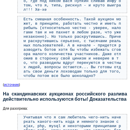
о, где под ником Вася Пупкин сливаю инфу о
том, что я, типа, рискнул - и круто выигра
л!!! Хе-хе
Есть смешная особенность. Такой аукцион мо
жет, в принципе, работать честно и иметь п
рибыль (относительно честно - уверен, нало
гами там и не пахнет в любом разе, что уже
незаконно). Но только раскрутившись. Приче
м раскрутившись серьезно, с тысячами реаль
ных пользователей. А в начале - придется р
азводить ботов хотя бы чтобы избежать сгов
ора малого количества участников. Даже отл
ожив в сторонку свой цинизм и неверие в т
о, что разводилы вдруг перекуются в честны
х людей, вопросы остаются... Вы готовы отд
ать свои деньги лоховодам только для того,
чтобы потом все было шоколадно?
(
источник
)
На скандинавских аукционах российского разлива
действительно используются боты! Доказательства
Для разогрева:
Учитывая что я сам любитель чего-нить наче
ркать какого-нить кода и немного знаком с
ajax, php, mysql и некоторыми принципами р