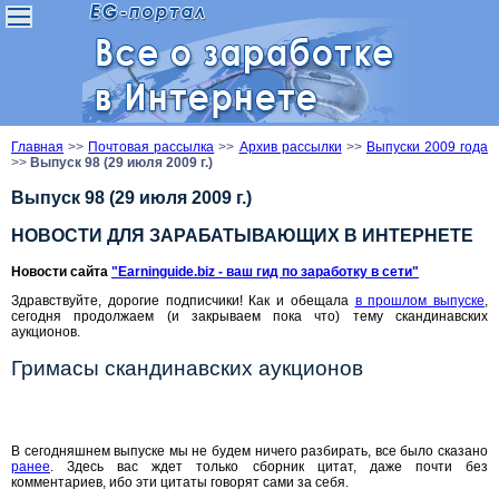
Главная
>>
Почтовая рассылка
>>
Архив рассылки
>>
Выпуски 2009 года
>>
Выпуск 98 (29 июля 2009 г.)
Выпуск 98 (29 июля 2009 г.)
НОВОСТИ ДЛЯ ЗАРАБАТЫВАЮЩИХ В ИНТЕРНЕТЕ
Новости сайта
"Earninguide.biz - ваш гид по заработку в сети"
Здравствуйте, дорогие подписчики! Как и обещала
в прошлом выпуске
,
сегодня продолжаем (и закрываем пока что) тему скандинавских
аукционов.
Гримасы скандинавских аукционов
В сегодняшнем выпуске мы не будем ничего разбирать, все было сказано
ранее
. Здесь вас ждет только сборник цитат, даже почти без
комментариев, ибо эти цитаты говорят сами за себя.