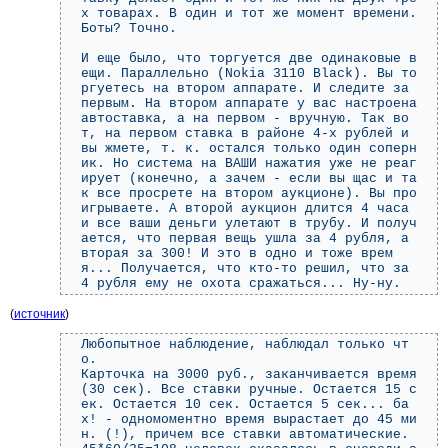
х товарах. В один и тот же момент времени.
Боты? Точно.
И еще было, что торгуется две одинаковые в
ещи. Параллельно (Nokia 3110 Black). Вы то
ргуетесь на втором аппарате. И следите за
первым. На втором аппарате у вас настроена
автоставка, а на первом - вручную. Так во
т, на первом ставка в районе 4-х рублей и
вы жмете, т. к. остался только один соперн
ик. Но система на ВАШИ нажатия уже не реаг
ирует (конечно, а зачем - если вы щас и та
к все просрете на втором аукционе). Вы про
игрываете. А второй аукцион длится 4 часа
и все ваши деньги улетают в трубу. И получ
ается, что первая вещь ушла за 4 рубля, а
вторая за 300! И это в одно и тоже врем
я... Получается, что кто-то решил, что за
4 рубля ему не охота сражаться... Ну-ну.
(
источник
)
Любопытное наблюдение, наблюдал только чт
о.
Карточка на 3000 руб., заканчивается время
(30 сек). Все ставки ручные. Остается 15 с
ек. Остается 10 сек. Остается 5 сек... ба
х! - одномоментно время вырастает до 45 ми
н. (!), причем все ставки автоматические.