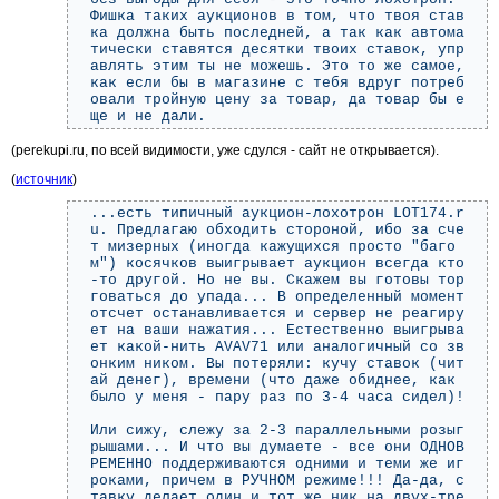
Фишка таких аукционов в том, что твоя став
ка должна быть последней, а так как автома
тически ставятся десятки твоих ставок, упр
авлять этим ты не можешь. Это то же самое,
как если бы в магазине с тебя вдруг потреб
овали тройную цену за товар, да товар бы е
ще и не дали.
(perekupi.ru, по всей видимости, уже сдулся - сайт не открывается).
(
источник
)
...есть типичный аукцион-лохотрон LOT174.r
u. Предлагаю обходить стороной, ибо за сче
т мизерных (иногда кажущихся просто "баго
м") косячков выигрывает аукцион всегда кто
-то другой. Но не вы. Скажем вы готовы тор
говаться до упада... В определенный момент
отсчет останавливается и сервер не реагиру
ет на ваши нажатия... Естественно выигрыва
ет какой-нить AVAV71 или аналогичный со зв
онким ником. Вы потеряли: кучу ставок (чит
ай денег), времени (что даже обиднее, как
было у меня - пару раз по 3-4 часа сидел)!
Или сижу, слежу за 2-3 параллельными розыг
рышами... И что вы думаете - все они ОДНОВ
РЕМЕННО поддерживаются одними и теми же иг
роками, причем в РУЧНОМ режиме!!! Да-да, с
тавку делает один и тот же ник на двух-тре