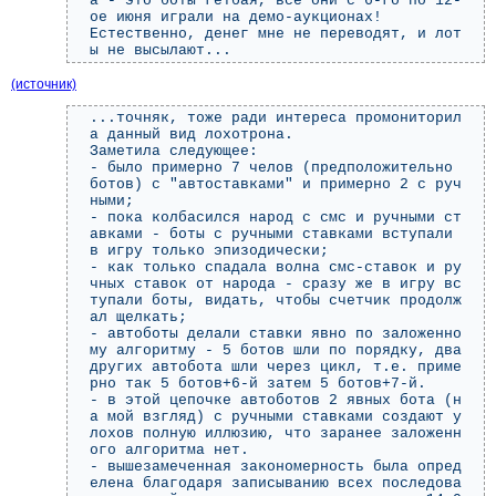
а - это боты гетбая, все они с 6-го по 12-
ое июня играли на демо-аукционах!
Естественно, денег мне не переводят, и лот
ы не высылают...
(источник)
...точняк, тоже ради интереса промониторил
а данный вид лохотрона.
Заметила следующее:
- было примерно 7 челов (предположительно
ботов) с "автоставками" и примерно 2 с руч
ными;
- пока колбасился народ с смс и ручными ст
авками - боты с ручными ставками вступали
в игру только эпизодически;
- как только спадала волна смс-ставок и ру
чных ставок от народа - сразу же в игру вс
тупали боты, видать, чтобы счетчик продолж
ал щелкать;
- автоботы делали ставки явно по заложенно
му алгоритму - 5 ботов шли по порядку, два
других автобота шли через цикл, т.е. приме
рно так 5 ботов+6-й затем 5 ботов+7-й.
- в этой цепочке автоботов 2 явных бота (н
а мой взгляд) с ручными ставками создают у
лохов полную иллюзию, что заранее заложенн
ого алгоритма нет.
- вышезамеченная закономерность была опред
елена благодаря записыванию всех последова