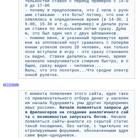
тельностей ставок с период примерно с 14-0
0 до 17-00
- почему я предположила, что 2 чела с ручн
ыми ставками - это боты? потому, что они п
оявлялись в определенное время (в 14-30, 1
5-00, 15-30 и т.д. например) и делали ручн
ые ставки по нескольким лотам сразу. Дума
ю, это был один чел с двух айпишников.
- помимо меня, в указанный промежуток врем
ени за эппловский ноут сражались с поперем
енным успехом около 20 человек, как только
лохи вступали в игру - это сразу становило
сь видно. Ставки делались хаотично, время
начинало накручиваться слишком быстро, в о
бщем, сразу видно - человеки...
Жаль, что это лохотрон...Что сродни электр
онной рулетке.
источник
С момента появления этого сайта, идея тако
го привлекательного отбора денег у населен
ия начала будоражить умы других предприимч
ивых россиян.
Начали появляться запросы дл
я фрилансеров на создание аналогичного сай
та с возможностью запускать ботов.
Начали
появляться сайты-аналоги со скрытой статис
тикой посещения, без чатов, с тщательно ко
нтролируемыми форумами, обозначенными адре
сами фирм-однодневок.