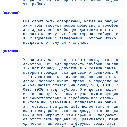
ять рублей.
(
источник
)
Ещё стоит быть осторожным, когда на ресурс
ах у тебя требуют номер мобильного телефон
а и адрес, всё якобы для доставки и т.п.
Но зато какая у них база хорошая собираетс
я. С адресами с телефонами. Которую можно
продавать от случая к случаю.
(
источник
)
Уважаемые, для того, чтобы понять, что это
лохотрон, не надо проводить глубокий анали
з И вот почему. Допустим я - хозяин сайта,
который проводит Скандинавские аукционы. Ч
тобы участвовать в аукционе, пользователь
должен заранее купить право на определенно
е количество ставок (на сумму 500, 1000, 2
000, 3000 и т.д. рублей. Эти деньги падают
мне в "кассу" А потом, я участвую в аукцио
не самостоятельно и перебиваю все ставки.
В итоге вы, уважаемые, попадаете на бабки,
а я остаюсь при деньгах). Более того я нан
имаю толпу работников на дому, которые цел
ыми днями играют в эти игрушки и получают
от этого свой процент Ну, разумеется, пери
одически я выползаю на форумы, вроде этог