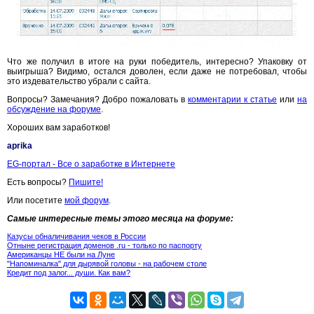
Что же получил в итоге на руки победитель, интересно? Упаковку от
выигрыша? Видимо, остался доволен, если даже не потребовал, чтобы
это издевательство убрали с сайта.
Вопросы? Замечания? Добро пожаловать в
комментарии к статье
или
на
обсуждение на форуме
.
Хороших вам заработков!
aprika
EG-портал - Все о заработке в Интернете
Есть вопросы?
Пишите!
Или посетите
мой форум
.
Самые интересные темы этого месяца на форуме:
Казусы обналичивания чеков в России
Отныне регистрация доменов .ru - только по паспорту
Американцы НЕ были на Луне
"Напоминалка" для дырявой головы - на рабочем столе
Кредит под залог... души. Как вам?