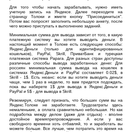
Для того чтобы начать зарабатывать, нужно иметь
учетную запись на Яндексе. Далее переходите на
страницу Толоки и жмете кнопку "Присоединиться".
Потом вас попросят заполнить небольшую анкету, после
чего можно приступать к выполнению заданий.
Минимальная сумма для вывода зависит от того, в какую
платежную систему вы хотите выводить деньги. В
настоящий момент в Толоке есть следующие способы:
Яндекс.Деньги (только для идентифицированных
кошельков), PayPal, Skrill, ПриватБанк и турецкая
платежная система Papara. Для разных стран доступны
различные способы вывода заработанных денег. Для
россиян минимальная сумма вывода на кошелек в
системах Яндекс.Деньги и PayPal составляет 0.02$, в
Skrill - 1$. Есть нюанс: если вы хотите выводить деньги
чаще, чем 1 раз в неделю, то вам придется подождать,
пока вы наберете 1$ для вывода в Яндекс.Деньги и
PayPal и 5$ - для вывода в Skrill.
Резюмируя, следует признать, что больших сумм вы на
Яндекс.Толоке не заработаете. Трудозатраты здесь
немаленькие, а оплата сравнительно небольшая. Но как
подработка между делом (даже для отдыха) - вполне
достойное времяпрепровождение. А если у вас
свободного времени хоть отбавляй, то и заработать вы
можете больше. Все лучше, чем потратить это время на