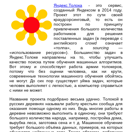
Яндекс.Толока
- это сервис,
созданный Яндексом в 2014 году.
Проект этот по сути своей
краудсорсинговый, то есть он
построен по принципу
привлечения большого количества
работников для решения
поставленных задач (в переводе с
английского
crowd
означает
«толпа», а
sourcing
—
«использование ресурсов»). Большинство задач в
Яндекс.Толоке направлены на то, чтобы улучшить
качество поиска путем обучения машинных алгоритмов.
Вот этому и способствует работа армии толокеров,
потому что без оценки человека, как ни крути,
современные технологии машинного обучения обойтись
не могут. До сих пор существует уйма задач, которые
человек выполняет с легкостью, а компьютер справиться
с ними не может.
Название проекта подобрано весьма удачно. Толокой в
русских деревнях называли работу крестьян сообща для
оказания помощи одному из них. Ведь многие работы в
деревне невозможно выполнить в одиночку, они требуют
большого количества народа, например, постройка дома,
вырубка леса, заготовка сена и т. д. Машинное обучение
требует большого объёма данных, примеров, на которых
обучаются нейронные сети. Таким образом, работники