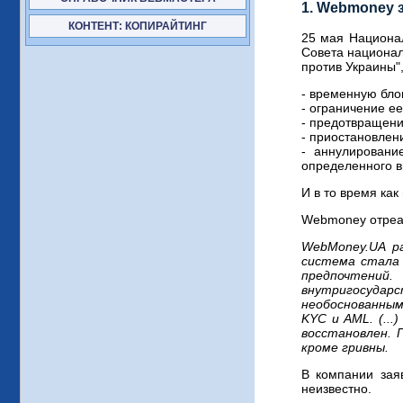
1. Webmoney 
КОНТЕНТ: КОПИРАЙТИНГ
25 мая Национал
Совета национал
против Украины"
- временную бло
- ограничение е
- предотвращени
- приостановлен
- аннулировани
определенного в
И в то время ка
Webmoney отреа
WebMoney.UA р
система стала 
предпочтени
внутригосуда
необоснованным
KYC и AML. (..
восстановлен. 
кроме гривны.
В компании зая
неизвестно.