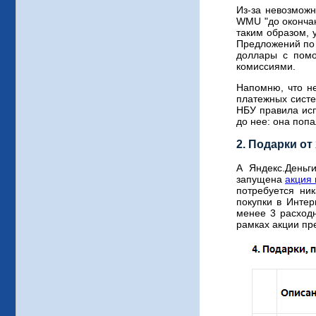
Из-за невозмож
WMU "до окончан
таким образом, 
Предложений по 
доллары с помо
комиссиями.
Напомню, что н
платежных сист
НБУ правила исп
до нее: она поп
2. Подарки от
А Яндекс.Деньг
запущена
акция
потребуется ни
покупки в Интер
менее 3 расход
рамках акции п