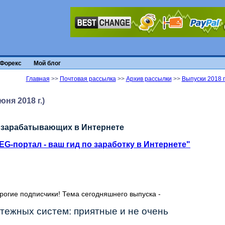
Форекс
Мой блог
Главная
>>
Почтовая рассылка
>>
Архив рассылки
>>
Выпуски 2018 
юня 2018 г.)
 зарабатывающих в Интернете
EG-портал - ваш гид по заработку в Интернете"
орогие подписчики! Тема сегодняшнего выпуска -
тежных систем: приятные и не очень