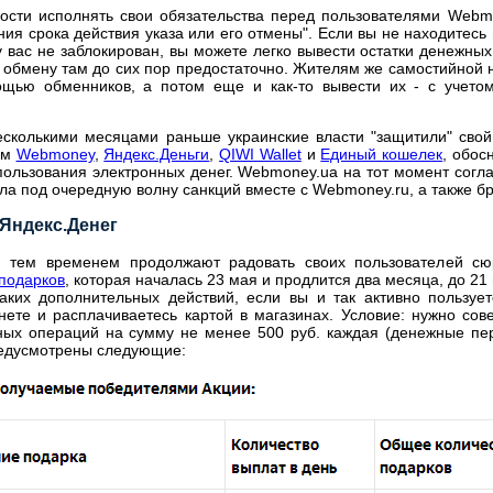
ности исполнять свои обязательства перед пользователями Webm
ия срока действия указа или его отмены". Если вы не находитесь
у вас не заблокирован, вы можете легко вывести остатки денежн
обмену там до сих пор предостаточно. Жителям же самостийной не
щью обменников, а потом еще и как-то вывести их - с учетом
есколькими месяцами раньше украинские власти "защитили" свой
ем
Webmoney
,
Яндекс.Деньги
,
QIWI Wallet
и
Единый кошелек
, обос
ользования электронных денег. Webmoney.ua на тот момент согла
ала под очередную волну санкций вместе с Webmoney.ru, а также б
 Яндекс.Денег
и тем временем продолжают радовать своих пользователей с
 подарков
, которая началась 23 мая и продлится два месяца, до 21 
каких дополнительных действий, если вы и так активно пользуе
нете и расплачиваетесь картой в магазинах. Условие: нужно со
ных операций на сумму не менее 500 руб. каждая (денежные пер
редусмотрены следующие: