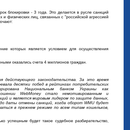
к блокировки - 3 года. Это делается в русле санкций
 и физических лиц, связанных с "российской агрессией
ючают:
ение которых является условием для осуществления
нными оказались счета 4 миллионов граждан.
ия действующего законодательства. За это время
оевала десятки побед в рейтингах потребительских
рирована Национальным банком Украины как
тношении WebMoney стало немотивированным и
ций и является мировым лидером по защите данных,
ся до даты отмены санкций, когда оборот WMU будет
ваться в прежнем режиме по всем типам кошельков,
ько успешным будет такое судебное разбирательство,