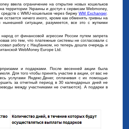
oney ввела ограничение на открытие новых кошельков
 на территории Украины и доступ к сервисам Webmoney,
ых средств с WMU-кошельков через биржу
WM Exchanger
.
 остается ничего иного, кроме как обменять гривны на
 нынешней ситуации, разумеется, все это с жуткими
 народ от финансовой агрессии России путем запрета
новав это тем, что платежные системы не согласовали с
совал работу с Нацбанком, но теперь дошла очередь и
ританской WebMoney Europe Ltd.
юрпризами и подарками. После весенней акции была
июля. Для того чтобы принять участие в акции, от вас не
тесь услугами Яндекс.Денег, оплачивая с их помощью
вершить за отчетный период в 30 календарных дней не
еводы между участниками не считаются). А подарки в