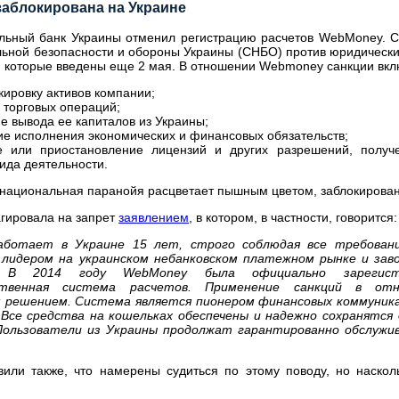
заблокирована на Украине
ьный банк Украины отменил регистрацию расчетов WebMoney. Сро
ьной безопасности и обороны Украины (СНБО) против юридических
, которые введены еще 2 мая. В отношении Webmoney санкции вкл
кировку активов компании;
е торговых операций;
е вывода ее капиталов из Украины;
ие исполнения экономических и финансовых обязательств;
е или приостановление лицензий и других разрешений, получ
ида деятельности.
к национальная паранойя расцветает пышным цветом, заблокирова
гировала на запрет
заявлением
, в котором, в частности, говорится:
аботает в Украине 15 лет, строго соблюдая все требован
лидером на украинском небанковском платежном рынке и зав
й. В 2014 году WebMoney была официально зарегист
рственная система расчетов. Применение санкций в о
 решением. Система является пионером финансовых коммуника
.) Все средства на кошельках обеспечены и надежно сохранят
Пользователи из Украины продолжат гарантированно обслужи
вили также, что намерены судиться по этому поводу, но наскол