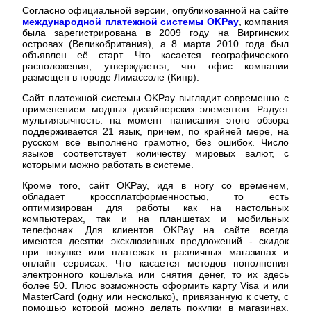
Согласно официальной версии, опубликованной на сайте
международной платежной системы OKPay
, компания
была зарегистрирована в 2009 году на Виргинских
островах (Великобритания), а 8 марта 2010 года был
объявлен её старт. Что касается географического
расположения, утверждается, что офис компании
размещен в городе Лимассоле (Кипр).
Сайт платежной системы OKPay выглядит современно с
применением модных дизайнерских элементов. Радует
мультиязычность: на момент написания этого обзора
поддерживается 21 язык, причем, по крайней мере, на
русском все выполнено грамотно, без ошибок. Число
языков соответствует количеству мировых валют, с
которыми можно работать в системе.
Кроме того, сайт OKPay, идя в ногу со временем,
обладает кроссплатформенностью, то есть
оптимизирован для работы как на настольных
компьютерах, так и на планшетах и мобильных
телефонах. Для клиентов OKPay на сайте всегда
имеются десятки эксклюзивных предложений - скидок
при покупке или платежах в различных магазинах и
онлайн сервисах. Что касается методов пополнения
электронного кошелька или снятия денег, то их здесь
более 50. Плюс возможность оформить карту Visa и или
MasterCard (одну или несколько), привязанную к счету, с
помощью которой можно делать покупки в магазинах,