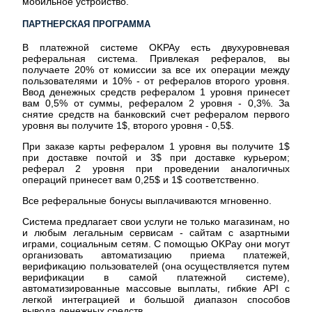
мобильное устройство.
ПАРТНЕРСКАЯ ПРОГРАММА
В платежной системе OKPAy есть двухуровневая
реферальная система. Привлекая рефералов, вы
получаете 20% от комиссии за все их операции между
пользователями и 10% - от рефералов второго уровня.
Ввод денежных средств рефералом 1 уровня принесет
вам 0,5% от суммы, рефералом 2 уровня - 0,3%. За
снятие средств на банковский счет рефералом первого
уровня вы получите 1$, второго уровня - 0,5$.
При заказе карты рефералом 1 уровня вы получите 1$
при доставке почтой и 3$ при доставке курьером;
реферал 2 уровня при проведении аналогичных
операций принесет вам 0,25$ и 1$ соответственно.
Все реферальные бонусы выплачиваются мгновенно.
Система предлагает свои услуги не только магазинам, но
и любым легальным сервисам - сайтам с азартными
играми, социальным сетям. С помощью OKPay они могут
организовать автоматизацию приема платежей,
верификацию пользователей (она осуществляется путем
верификации в самой платежной системе),
автоматизированные массовые выплаты, гибкие API с
легкой интеграцией и большой диапазон способов
вывода денежных средств.