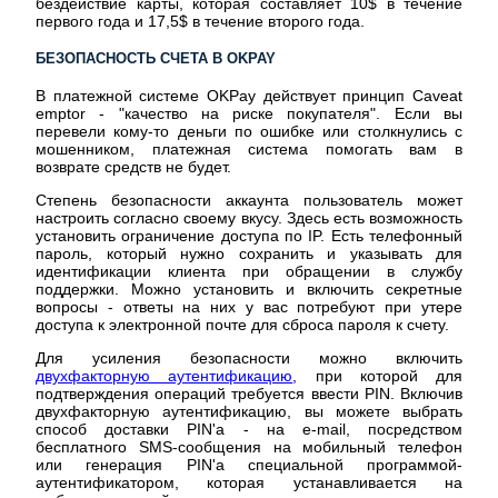
бездействие карты, которая составляет 10$ в течение
первого года и 17,5$ в течение второго года.
БЕЗОПАСНОСТЬ СЧЕТА В OKPAY
В платежной системе OKPay действует принцип Caveat
emptor - "качество на риске покупателя". Если вы
перевели кому-то деньги по ошибке или столкнулись с
мошенником, платежная система помогать вам в
возврате средств не будет.
Степень безопасности аккаунта пользователь может
настроить согласно своему вкусу. Здесь есть возможность
установить ограничение доступа по IP. Есть телефонный
пароль, который нужно сохранить и указывать для
идентификации клиента при обращении в службу
поддержки. Можно установить и включить секретные
вопросы - ответы на них у вас потребуют при утере
доступа к электронной почте для сброса пароля к счету.
Для усиления безопасности можно включить
двухфакторную аутентификацию
, при которой для
подтверждения операций требуется ввести PIN. Включив
двухфакторную аутентификацию, вы можете выбрать
способ доставки PIN'а - на e-mail, посредством
бесплатного SMS-сообщения на мобильный телефон
или генерация PIN'а специальной программой-
аутентификатором, которая устанавливается на