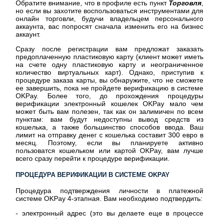
Обратите внимание, что в профиле есть пункт
Торговля
,
но если вы захотите воспользоваться инструментами для
онлайн торговли, будучи владельцем персонального
аккаунта, вас попросят сначала изменить его на бизнес
аккаунт.
Сразу после регистрации вам предложат заказать
предоплаченную пластиковую карту (клиент может иметь
на счете одну пластиковую карту и неограниченное
количество виртуальных карт). Однако, приступив к
процедуре заказа карты, вы обнаружите, что не сможете
ее завершить, пока не пройдете верификацию в системе
OKPay. Более того, до прохождения процедуры
верификации электронный кошелек OKPay мало чем
может быть вам полезен, так как он залимичен по всем
пунктам: вам будут недоступны вывод средств из
кошелька, а также большинство способов ввода. Ваш
лимит на отправку денег с кошелька составит 300 евро в
месяц. Поэтому, если вы планируете активно
пользоватся кошельком или картой OKPay, вам лучше
всего сразу перейти к процедуре верификации.
ПРОЦЕДУРА ВЕРИФИКАЦИИ В СИСТЕМЕ OKPAY
Процедура подтверждения личности в платежной
системе OKPay 4-этапная. Вам необходимо подтвердить:
- электронный адрес (это вы делаете еще в процессе