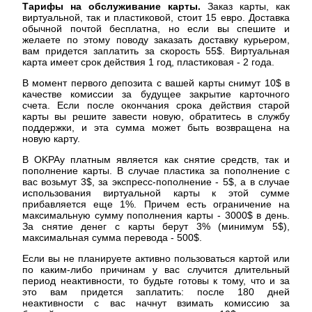
Тарифы на обслуживание карты.
Заказ карты, как
виртуальной, так и пластиковой, стоит 15 евро. Доставка
обычной почтой бесплатна, но если вы спешите и
желаете по этому поводу заказать доставку курьером,
вам придется заплатить за скорость 55$. Виртуальная
карта имеет срок действия 1 год, пластиковая - 2 года.
В момент первого депозита с вашей карты снимут 10$ в
качестве комиссии за будущее закрытие карточного
счета. Если после окончания срока действия старой
карты вы решите завести новую, обратитесь в службу
поддержки, и эта сумма может быть возвращена на
новую карту.
В OKPAy платным является как снятие средств, так и
пополнение карты. В случае пластика за пополнение с
вас возьмут 3$, за экспресс-пополнение - 5$, а в случае
использования виртуальной карты к этой сумме
прибавляется еще 1%. Причем есть ограничение на
максимальную сумму пополнения карты - 3000$ в день.
За снятие денег с карты берут 3% (минимум 5$),
максимальная сумма перевода - 500$.
Если вы не планируете активно пользоваться картой или
по каким-либо причинам у вас случится длительный
период неактивности, то будьте готовы к тому, что и за
это вам придется заплатить: после 180 дней
неактивности с вас начнут взимать комиссию за